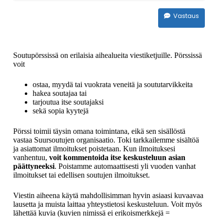
Vastaus
Soutupörssissä on erilaisia aihealueita viestiketjuille. Pörssissä
voit
ostaa, myydä tai vuokrata veneitä ja soututarvikkeita
hakea soutajaa tai
tarjoutua itse soutajaksi
sekä sopia kyytejä
Pörssi toimii täysin omana toimintana, eikä sen sisällöstä
vastaa Suursoutujen organisaatio. Toki tarkkailemme sisältöä
ja asiattomat ilmoitukset poistetaan. Kun ilmoituksesi
vanhentuu,
voit kommentoida itse keskusteluun asian
päättyneeksi
. Poistamme automaattisesti yli vuoden vanhat
ilmoitukset tai edellisen soutujen ilmoitukset.
Viestin aiheena käytä mahdollisimman hyvin asiaasi kuvaavaa
lausetta ja muista laittaa yhteystietosi keskusteluun. Voit myös
lähettää kuvia (kuvien nimissä ei erikoismerkkejä =