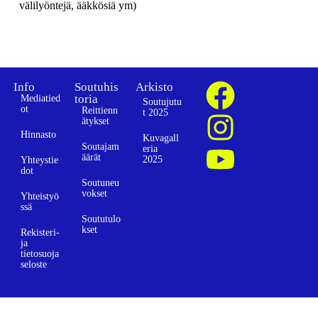
välilyöntejä, ääkkösiä ym)
Info
Soutuhis
Arkisto
toria
Mediatied
Soutujutu
ot
Reittienn
t 2025
ätykset
Hinnasto
Kuvagall
Soutajam
eria
äärät
2025
Yhteystie
dot
Soutuneu
vokset
Yhteistyö
ssä
Soututulo
kset
Rekisteri-
ja
tietosuoja
seloste