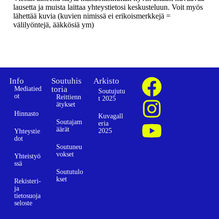
lausetta ja muista laittaa yhteystietosi keskusteluun. Voit myös
lähettää kuvia (kuvien nimissä ei erikoismerkkejä =
välilyöntejä, ääkkösiä ym)
Info
Soutuhis
Arkisto
toria
Mediatied
Soutujutu
ot
Reittienn
t 2025
ätykset
Hinnasto
Kuvagall
Soutajam
eria
äärät
2025
Yhteystie
dot
Soutuneu
vokset
Yhteistyö
ssä
Soututulo
kset
Rekisteri-
ja
tietosuoja
seloste