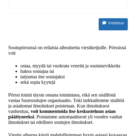
Vastaus
Soutupörssissä on erilaisia aihealueita viestiketjuille. Pörssissä
voit
ostaa, myydä tai vuokrata veneitä ja soututarvikkeita
hakea soutajaa tai
tarjoutua itse soutajaksi
sekä sopia kyytejä
Pörssi toimii täysin omana toimintana, eikä sen sisällöstä
vastaa Suursoutujen organisaatio. Toki tarkkailemme sisältöä
ja asiattomat ilmoitukset poistetaan. Kun ilmoituksesi
vanhentuu,
voit kommentoida itse keskusteluun asian
päättyneeksi
. Poistamme automaattisesti yli vuoden vanhat
ilmoitukset tai edellisen soutujen ilmoitukset.
Viestin aiheena käytä mahdollisimman hyvin asiaasi kuvaavaa