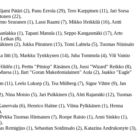
ami Pätäri (2), Panu Eerola (29), Tero Karppinen (11), Jari Sorsa
tonen (22),
rmo Seuranen (1), Lassi Raami (7), Mikko Heikkilä (16), Antti
aanlakka (1), Tapani Manula (1), Seppo Kangasmäki (17), Arto
Leikas (8),
Mäkinen (2), Jukka Piirainen (15), Tomi Lahtela (5), Tuomas Niinisalo
a Iitti (3), Markku Tynkkynen (14), Juha Tommola (4), Vili Vainio
ldén (1), Perttu "Pitstop" Räsänen (3), Jussi "Wizard" Reikko (8),
Muesa (1), Ilari "Goran Makedonialainen" Aula (2), Jaakko "Eagle"
 (11), Leelo Luksep (3), Tea Miilberg (7), Signe Vihtre (9), Jan
(2), Nina Moisio (5), Jari Pulkkinen (5), Ahti Rajamäki (12), Tuomas
Kanervala (6), Henrico Halme (1), Vilma Pylkkänen (1), Henna
,
, Pekka Tuomas Hintsanen (?), Roope Raisio (1), Anni Sinkko (1),
),
as Remigijus (1), Sebastian Soidinsalo (2), Katazina Andrukonyte (3),