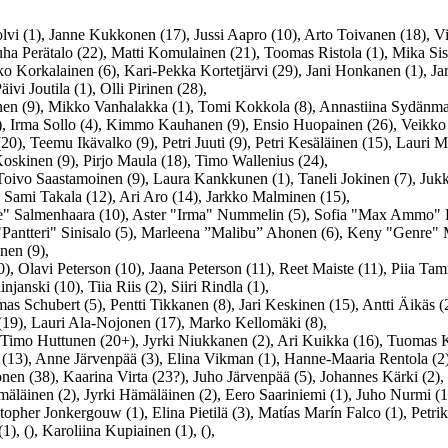
 (1), Janne Kukkonen (17), Jussi Aapro (10), Arto Toivanen (18), Vilj
uha Perätalo (22), Matti Komulainen (21), Toomas Ristola (1), Mika Sis
ko Korkalainen (6), Kari-Pekka Kortetjärvi (29), Jani Honkanen (1), Ja
ivi Joutila (1), Olli Pirinen (28),
vonen (9), Mikko Vanhalakka (1), Tomi Kokkola (8), Annastiina Sydänm
), Irma Sollo (4), Kimmo Kauhanen (9), Ensio Huopainen (26), Veikko 
20), Teemu Ikävalko (9), Petri Juuti (9), Petri Kesäläinen (15), Lauri 
Koskinen (9), Pirjo Maula (18), Timo Wallenius (24),
Toivo Saastamoinen (9), Laura Kankkunen (1), Taneli Jokinen (7), Jukk
, Sami Takala (12), Ari Aro (14), Jarkko Malminen (15),
re" Salmenhaara (10), Aster "Irma" Nummelin (5), Sofia "Max Ammo" Hi
"Pantteri" Sinisalo (5), Marleena ”Malibu” Ahonen (6), Keny "Genre" 
nen (9),
 Olavi Peterson (10), Jaana Peterson (11), Reet Maiste (11), Piia Tamm
anski (10), Tiia Riis (2), Siiri Rindla (1),
mas Schubert (5), Pentti Tikkanen (8), Jari Keskinen (15), Antti Äikäs 
(19), Lauri Ala-Nojonen (17), Marko Kellomäki (8),
, Timo Huttunen (20+), Jyrki Niukkanen (2), Ari Kuikka (16), Tuomas 
 (13), Anne Järvenpää (3), Elina Vikman (1), Hanne-Maaria Rentola (2)
en (38), Kaarina Virta (23?), Juho Järvenpää (5), Johannes Kärki (2)
mäläinen (2), Jyrki Hämäläinen (2), Eero Saariniemi (1), Juho Nurmi (1
opher Jonkergouw (1), Elina Pietilä (3), Matías Marín Falco (1), Petrik
, (), Karoliina Kupiainen (1), (),