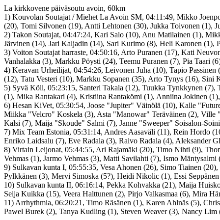
La kirkkovene päiväsoutu avoin, 60km
1) Kouvolan Soutajat / Miehet La Avoin SM, 04:11:49, Mikko Joenpolvi
(20), Tomi Silvonen (19), Antti Lehtonen (30), Jukka Toivonen (1), J
2) Takon Soutajat, 04:47:24, Kari Salo (10), Anu Matilainen (1), Mik
Järvinen (14), Jari Kaljadin (14), Sari Kurimo (8), Heli Karonen (1), Pä
3) Voiton Soutajat harraste, 04:50:16, Arto Puranen (17), Kati Neu
Vanhalakka (3), Markku Pöysti (24), Teemu Puranen (7), Pia Taari (6
4) Keravan Urheilijat, 04:54:26, Leivonen Juha (10), Tapio Passinen (
(12), Tatu Vesteri (10), Markku Sopanen (35), Arto Tynys (16), Sini 
5) Syvä Köli, 05:23:15, Santeri Takala (12), Tuukka Tynkkynen (7), 
(1), Mika Rantakari (4), Kristiina Rantakömi (1), Anniina Jokinen (1)
6) Hesan KiVet, 05:30:54, Joose "Jupiter" Väinölä (10), Kalle "Futu
Miikka "Velcro" Koskela (3), Asta "Manowar" Teräväinen (2), Ville 
Kalsi (7), Maija "Skoude" Salmi (7), Janne "Sweeper" Soisalon-Soini
7) Mix Team Estonia, 05:31:14, Andres Aasaväli (11), Rein Hordo (10),
Enriko Laidsalu (7), Eve Radala (3), Raivo Radala (4), Aleksander Glinj
8) Virtain Leijonat, 05:44:55, Ari Rajamäki (20), Timo Nihti (9), Tho
Vehmas (1), Jarmo Vehmas (3), Matti Savilahti (7), Ismo Mäntysalmi 
9) Sulkavan kunta I, 05:55:35, Vesa Ahonen (26), Simo Tiainen (20)
Pylkkänen (3), Mervi Simoska (5?), Heidi Nikolic (1), Essi Seppänen
10) Sulkavan kunta II, 06:16:14, Pekka Kohvakka (21), Maija Huiskon
Seija Kuikka (15), Veera Halttunen (2), Pirjo Valkasmaa (6), Mira Hä
11) Arrhythmia, 06:20:21, Timo Räsänen (1), Karen Ahlnäs (5), Christ
Pawel Burek (2), Tanya Kudling (1), Steven Weaver (3), Nancy Lim (1)