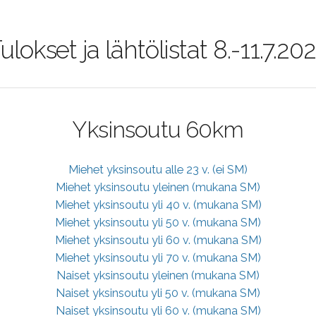
ulokset ja lähtölistat 8.-11.7.20
Yksinsoutu 60km
Miehet yksinsoutu alle 23 v. (ei SM)
Miehet yksinsoutu yleinen (mukana SM)
Miehet yksinsoutu yli 40 v. (mukana SM)
Miehet yksinsoutu yli 50 v. (mukana SM)
Miehet yksinsoutu yli 60 v. (mukana SM)
Miehet yksinsoutu yli 70 v. (mukana SM)
Naiset yksinsoutu yleinen (mukana SM)
Naiset yksinsoutu yli 50 v. (mukana SM)
Naiset yksinsoutu yli 60 v. (mukana SM)