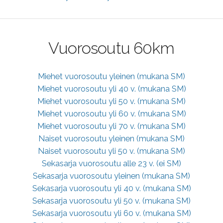
Vuorosoutu 60km
Miehet vuorosoutu yleinen (mukana SM)
Miehet vuorosoutu yli 40 v. (mukana SM)
Miehet vuorosoutu yli 50 v. (mukana SM)
Miehet vuorosoutu yli 60 v. (mukana SM)
Miehet vuorosoutu yli 70 v. (mukana SM)
Naiset vuorosoutu yleinen (mukana SM)
Naiset vuorosoutu yli 50 v. (mukana SM)
Sekasarja vuorosoutu alle 23 v. (ei SM)
Sekasarja vuorosoutu yleinen (mukana SM)
Sekasarja vuorosoutu yli 40 v. (mukana SM)
Sekasarja vuorosoutu yli 50 v. (mukana SM)
Sekasarja vuorosoutu yli 60 v. (mukana SM)