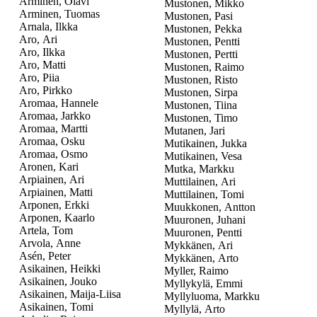
Arminen, Olavi
Mustonen, Mikko
Arminen, Tuomas
Mustonen, Pasi
Arnala, Ilkka
Mustonen, Pekka
Aro, Ari
Mustonen, Pentti
Aro, Ilkka
Mustonen, Pertti
Aro, Matti
Mustonen, Raimo
Aro, Piia
Mustonen, Risto
Aro, Pirkko
Mustonen, Sirpa
Aromaa, Hannele
Mustonen, Tiina
Aromaa, Jarkko
Mustonen, Timo
Aromaa, Martti
Mutanen, Jari
Aromaa, Osku
Mutikainen, Jukka
Aromaa, Osmo
Mutikainen, Vesa
Aronen, Kari
Mutka, Markku
Arpiainen, Ari
Muttilainen, Ari
Arpiainen, Matti
Muttilainen, Tomi
Arponen, Erkki
Muukkonen, Antton
Arponen, Kaarlo
Muuronen, Juhani
Artela, Tom
Muuronen, Pentti
Arvola, Anne
Mykkänen, Ari
Asén, Peter
Mykkänen, Arto
Asikainen, Heikki
Myller, Raimo
Asikainen, Jouko
Myllykylä, Emmi
Asikainen, Maija-Liisa
Myllyluoma, Markku
Asikainen, Tomi
Myllylä, Arto