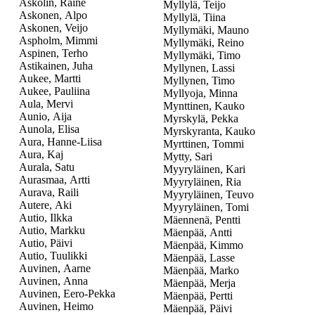
Askolin, Raine
Myllylä, Teijo
Askonen, Alpo
Myllylä, Tiina
Askonen, Veijo
Myllymäki, Mauno
Aspholm, Mimmi
Myllymäki, Reino
Aspinen, Terho
Myllymäki, Timo
Astikainen, Juha
Myllynen, Lassi
Aukee, Martti
Myllynen, Timo
Aukee, Pauliina
Myllyoja, Minna
Aula, Mervi
Mynttinen, Kauko
Aunio, Aija
Myrskylä, Pekka
Aunola, Elisa
Myrskyranta, Kauko
Aura, Hanne-Liisa
Myrttinen, Tommi
Aura, Kaj
Mytty, Sari
Aurala, Satu
Myyryläinen, Kari
Aurasmaa, Artti
Myyryläinen, Ria
Aurava, Raili
Myyryläinen, Teuvo
Autere, Aki
Myyryläinen, Tomi
Autio, Ilkka
Mäennenä, Pentti
Autio, Markku
Mäenpää, Antti
Autio, Päivi
Mäenpää, Kimmo
Autio, Tuulikki
Mäenpää, Lasse
Auvinen, Aarne
Mäenpää, Marko
Auvinen, Anna
Mäenpää, Merja
Auvinen, Eero-Pekka
Mäenpää, Pertti
Auvinen, Heimo
Mäenpää, Päivi