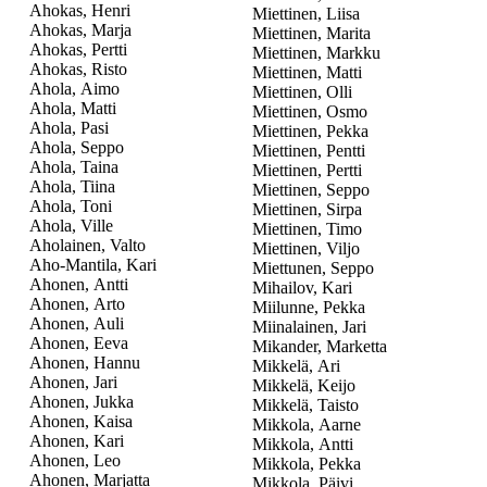
Ahokas, Henri
Miettinen, Liisa
Ahokas, Marja
Miettinen, Marita
Ahokas, Pertti
Miettinen, Markku
Ahokas, Risto
Miettinen, Matti
Ahola, Aimo
Miettinen, Olli
Ahola, Matti
Miettinen, Osmo
Ahola, Pasi
Miettinen, Pekka
Ahola, Seppo
Miettinen, Pentti
Ahola, Taina
Miettinen, Pertti
Ahola, Tiina
Miettinen, Seppo
Ahola, Toni
Miettinen, Sirpa
Ahola, Ville
Miettinen, Timo
Aholainen, Valto
Miettinen, Viljo
Aho-Mantila, Kari
Miettunen, Seppo
Ahonen, Antti
Mihailov, Kari
Ahonen, Arto
Miilunne, Pekka
Ahonen, Auli
Miinalainen, Jari
Ahonen, Eeva
Mikander, Marketta
Ahonen, Hannu
Mikkelä, Ari
Ahonen, Jari
Mikkelä, Keijo
Ahonen, Jukka
Mikkelä, Taisto
Ahonen, Kaisa
Mikkola, Aarne
Ahonen, Kari
Mikkola, Antti
Ahonen, Leo
Mikkola, Pekka
Ahonen, Marjatta
Mikkola, Päivi