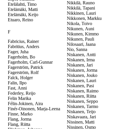
Nikkilä, Rauno
Etelälahti, Timo
Nikkilä, Tapani
Etelämäki, Matti
Nikkinen, Lauri
Etelämäki, Keijo
Nikkonen, Markku
Etuaro, Reino
Nikola, Toivo
Nikunen, Auni
F
Nikunen, Kimmo
Nikunen, Pauli
Fabricius, Rainer
Nilosaari, Jaana
Fabritius, Anders
Nio, Sanna
Fager, Juha
Niskanen, Antti
Fagerholm, Bo
Niskanen, Irma
Fagerholm, Carl-Gunnar
Niskanen, Jari
Fagerström, Patrick
Niskanen, Jorma
Fagerström, Rolf
Niskanen, Jouko
Falck, Holger
Niskanen, Lauri
Falin, Ilpo
Niskanen, Pasi
Fast, Anni
Niskanen, Raimo
Federley, Reijo
Niskanen, Riitta
Felin Marika
Niskanen, Seppo
Félin-Jokinen, Aira
Niskanen, Tarmo
Finér-Oinonen, Marja-Leena
Niskanen, Teijo
Finne, Marko
Niskavaara, Jari
Flang, Jorma
Nissinen, Matti
Flang, Riitta
Nissinen, Osmo