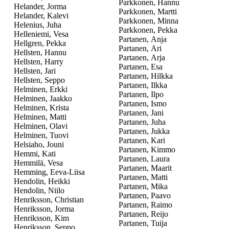
Parkkonen, Hannu
Helander, Jorma
Parkkonen, Martti
Helander, Kalevi
Parkkonen, Minna
Helenius, Juha
Parkkonen, Pekka
Helleniemi, Vesa
Partanen, Anja
Hellgren, Pekka
Partanen, Ari
Hellsten, Hannu
Partanen, Arja
Hellsten, Harry
Partanen, Esa
Hellsten, Jari
Partanen, Hilkka
Hellsten, Seppo
Partanen, Ilkka
Helminen, Erkki
Partanen, Ilpo
Helminen, Jaakko
Partanen, Ismo
Helminen, Krista
Partanen, Jani
Helminen, Matti
Partanen, Juha
Helminen, Olavi
Partanen, Jukka
Helminen, Tuovi
Partanen, Kari
Helsiaho, Jouni
Partanen, Kimmo
Hemmi, Kati
Partanen, Laura
Hemmilä, Vesa
Partanen, Maarit
Hemming, Eeva-Liisa
Partanen, Matti
Hendolin, Heikki
Partanen, Mika
Hendolin, Niilo
Partanen, Paavo
Henriksson, Christian
Partanen, Raimo
Henriksson, Jorma
Partanen, Reijo
Henriksson, Kim
Partanen, Tuija
Henriksson, Seppo