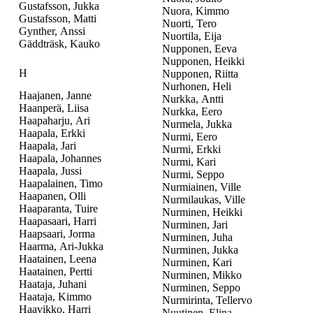
Gustafsson, Jukka
Nuora, Kimmo
Gustafsson, Matti
Nuorti, Tero
Gynther, Anssi
Nuortila, Eija
Gäddträsk, Kauko
Nupponen, Eeva
Nupponen, Heikki
H
Nupponen, Riitta
Nurhonen, Heli
Haajanen, Janne
Nurkka, Antti
Haanperä, Liisa
Nurkka, Eero
Haapaharju, Ari
Nurmela, Jukka
Haapala, Erkki
Nurmi, Eero
Haapala, Jari
Nurmi, Erkki
Haapala, Johannes
Nurmi, Kari
Haapala, Jussi
Nurmi, Seppo
Haapalainen, Timo
Nurmiainen, Ville
Haapanen, Olli
Nurmilaukas, Ville
Haaparanta, Tuire
Nurminen, Heikki
Haapasaari, Harri
Nurminen, Jari
Haapsaari, Jorma
Nurminen, Juha
Haarma, Ari-Jukka
Nurminen, Jukka
Haatainen, Leena
Nurminen, Kari
Haatainen, Pertti
Nurminen, Mikko
Haataja, Juhani
Nurminen, Seppo
Haataja, Kimmo
Nurmirinta, Tellervo
Haavikko, Harri
Nuutinen, Elina