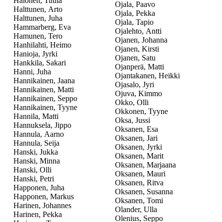
Halonen, Tuula
Ojala, Paavo
Halttunen, Arto
Ojala, Pekka
Halttunen, Juha
Ojala, Tapio
Hammarberg, Eva
Ojalehto, Antti
Hamunen, Tero
Ojanen, Johanna
Hanhilahti, Heimo
Ojanen, Kirsti
Hanioja, Jyrki
Ojanen, Satu
Hankkila, Sakari
Ojanperä, Matti
Hanni, Juha
Ojantakanen, Heikki
Hannikainen, Jaana
Ojasalo, Jyri
Hannikainen, Matti
Ojuva, Kimmo
Hannikainen, Seppo
Okko, Olli
Hannikainen, Tyyne
Okkonen, Tyyne
Hannila, Matti
Oksa, Jussi
Hannuksela, Jippo
Oksanen, Esa
Hannula, Aarno
Oksanen, Jari
Hannula, Seija
Oksanen, Jyrki
Hanski, Jukka
Oksanen, Marit
Hanski, Minna
Oksanen, Marjaana
Hanski, Olli
Oksanen, Mauri
Hanski, Petri
Oksanen, Ritva
Happonen, Juha
Oksanen, Susanna
Happonen, Markus
Oksanen, Tomi
Harinen, Johannes
Olander, Ulla
Harinen, Pekka
Olenius, Seppo