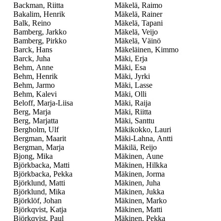
Backman, Riitta
Mäkelä, Raimo
Bakalim, Henrik
Mäkelä, Rainer
Balk, Reino
Mäkelä, Tapani
Bamberg, Jarkko
Mäkelä, Veijo
Bamberg, Pirkko
Mäkelä, Väinö
Barck, Hans
Mäkeläinen, Kimmo
Barck, Juha
Mäki, Erja
Behm, Anne
Mäki, Esa
Behm, Henrik
Mäki, Jyrki
Behm, Jarmo
Mäki, Lasse
Behm, Kalevi
Mäki, Olli
Beloff, Marja-Liisa
Mäki, Raija
Berg, Marja
Mäki, Riitta
Berg, Marjatta
Mäki, Santtu
Bergholm, Ulf
Mäkikokko, Lauri
Bergman, Maarit
Mäki-Lahna, Antti
Bergman, Marja
Mäkilä, Reijo
Bjong, Mika
Mäkinen, Aune
Björkbacka, Matti
Mäkinen, Hilkka
Björkbacka, Pekka
Mäkinen, Jorma
Björklund, Matti
Mäkinen, Juha
Björklund, Mika
Mäkinen, Jukka
Björklöf, Johan
Mäkinen, Marko
Björkqvist, Katja
Mäkinen, Matti
Björkqvist, Paul
Mäkinen, Pekka