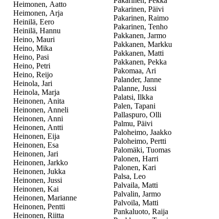
Pakarinen, Pekka
Heimonen, Aatto
Pakarinen, Päivi
Heimonen, Arja
Pakarinen, Raimo
Heinilä, Eero
Pakarinen, Tenho
Heinilä, Hannu
Pakkanen, Jarmo
Heino, Mauri
Pakkanen, Markku
Heino, Mika
Pakkanen, Matti
Heino, Pasi
Pakkanen, Pekka
Heino, Petri
Pakomaa, Ari
Heino, Reijo
Palander, Janne
Heinola, Jari
Palanne, Jussi
Heinola, Marja
Palatsi, Ilkka
Heinonen, Anita
Palen, Tapani
Heinonen, Anneli
Pallaspuro, Olli
Heinonen, Anni
Palmu, Päivi
Heinonen, Antti
Paloheimo, Jaakko
Heinonen, Eija
Paloheimo, Pertti
Heinonen, Esa
Palomäki, Tuomas
Heinonen, Jari
Palonen, Harri
Heinonen, Jarkko
Palonen, Kari
Heinonen, Jukka
Palsa, Leo
Heinonen, Jussi
Palvaila, Matti
Heinonen, Kai
Palvalin, Jarmo
Heinonen, Marianne
Palvoila, Matti
Heinonen, Pentti
Pankaluoto, Raija
Heinonen, Riitta