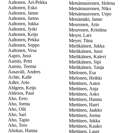
Aaltonen, Ari-Pekka
Metsämuuronen, Helena
Aaltonen, Esko
Metsämuuronen, Niko
Aaltonen, Janne
Metsämuuronen, Urpo
Aaltonen, Jarmo
Metsämäki, Janne
Aaltonen, Jukka
Meuronen, Arto
Aaltonen, Jyrki
Meuronen, Kristiina
Aaltonen, Keijo
Meyer, Lars
Aaltonen, Pekka
Meyer, Tiina
Aaltonen, Seppo
Mielikäinen, Jukka
Aaltonen, Vesa
Mielikäinen, Jussi
Aapro, Jussi
Mielikäinen, Kalevi
Aarnio, Petri
Mielikäinen, Sipi
Aarnio, Teemu
Mielikäinen, Tanja
Aasaväli, Andres
Mielonen, Esa
Achte, Kalle
Mielonen, Heikki
Adler, Arto
Miettinen, Aatos
Ahlgren, Keijo
Miettinen, Anja
Ahlroos, Paul
Miettinen, Asko
Aho, Eero
Miettinen, Hannu
Aho, Jorma
Miettinen, Harri
Aho, Olli
Miettinen, Jaakko
Aho, Sari
Miettinen, Jorma
Aho, Tapio
Miettinen, Jukka
Aho, Tero
Miettinen, Kauko
Ahokas, Hanna
Miettinen, Lauri