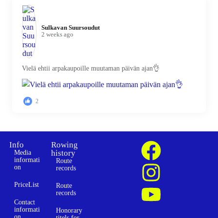
Sulkavan Suursoudut️
2 weeks ago
Vielä ehtii arpakaupoille muutaman päivän ajan👌
2
Info
Rowing
history
Media
informati
Route
on
records
PriceList
Route
records
Contact
informati
Honorary
on
titels for