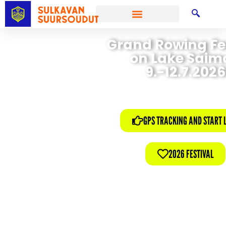
Grand Rowing Fe
on Lake Saim
9.-12.7.2026
GPS TRACKING AND START L
2026 FESTIVAL