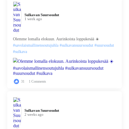
Sulkavan Suursoudut️
1 week ago
Olemme lomalla elokuun. Aurinkoista loppukesää ☀️
#savolaismallinensoutujuhla
#sulkavansuursoudut
#suursoudut
#sulkava
31
1 Comments
Sulkavan Suursoudut️
2 weeks ago