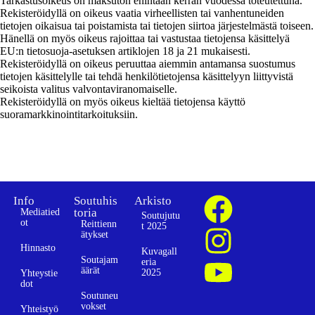
Tarkastusoikeus on maksuton enintään kerran vuodessa toteutettuna.
Rekisteröidyllä on oikeus vaatia virheellisten tai vanhentuneiden
tietojen oikaisua tai poistamista tai tietojen siirtoa järjestelmästä toiseen.
Hänellä on myös oikeus rajoittaa tai vastustaa tietojensa käsittelyä
EU:n tietosuoja-asetuksen artiklojen 18 ja 21 mukaisesti.
Rekisteröidyllä on oikeus peruuttaa aiemmin antamansa suostumus
tietojen käsittelylle tai tehdä henkilötietojensa käsittelyyn liittyvistä
seikoista valitus valvontaviranomaiselle.
Rekisteröidyllä on myös oikeus kieltää tietojensa käyttö
suoramarkkinointitarkoituksiin.
Info
Soutuhis
Arkisto
toria
Mediatied
Soutujutu
ot
Reittienn
t 2025
ätykset
Hinnasto
Kuvagall
Soutajam
eria
äärät
2025
Yhteystie
dot
Soutuneu
vokset
Yhteistyö