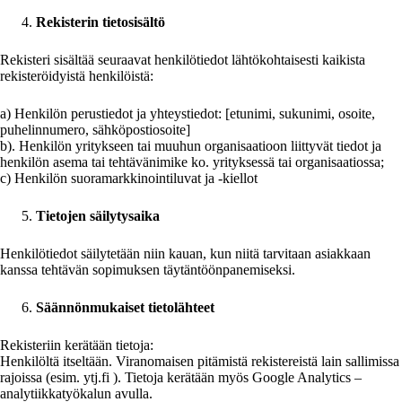
Rekisterin tietosisältö
Rekisteri sisältää seuraavat henkilötiedot lähtökohtaisesti kaikista
rekisteröidyistä henkilöistä:
a) Henkilön perustiedot ja yhteystiedot: [etunimi, sukunimi, osoite,
puhelinnumero, sähköpostiosoite]
b). Henkilön yritykseen tai muuhun organisaatioon liittyvät tiedot ja
henkilön asema tai tehtävänimike ko. yrityksessä tai organisaatiossa;
c) Henkilön suoramarkkinointiluvat ja -kiellot
Tietojen säilytysaika
Henkilötiedot säilytetään niin kauan, kun niitä tarvitaan asiakkaan
kanssa tehtävän sopimuksen täytäntöönpanemiseksi.
Säännönmukaiset tietolähteet
Rekisteriin kerätään tietoja:
Henkilöltä itseltään. Viranomaisen pitämistä rekistereistä lain sallimissa
rajoissa (esim. ytj.fi ). Tietoja kerätään myös Google Analytics –
analytiikkatyökalun avulla.