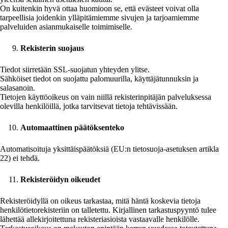
On kuitenkin hyvä ottaa huomioon se, että evästeet voivat olla
tarpeellisia joidenkin ylläpitämiemme sivujen ja tarjoamiemme
palveluiden asianmukaiselle toimimiselle.
Rekisterin suojaus
Tiedot siirretään SSL-suojatun yhteyden ylitse.
Sähköiset tiedot on suojattu palomuurilla, käyttäjätunnuksin ja
salasanoin.
Tietojen käyttöoikeus on vain niillä rekisterinpitäjän palveluksessa
olevilla henkilöillä, jotka tarvitsevat tietoja tehtävissään.
Automaattinen päätöksenteko
Automatisoituja yksittäispäätöksiä (EU:n tietosuoja-asetuksen artikla
22) ei tehdä.
Rekisteröidyn oikeudet
Rekisteröidyllä on oikeus tarkastaa, mitä häntä koskevia tietoja
henkilötietorekisteriin on talletettu. Kirjallinen tarkastuspyyntö tulee
lähettää allekirjoitettuna rekisteriasioista vastaavalle henkilölle.