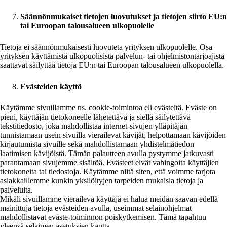
Säännönmukaiset tietojen luovutukset ja tietojen siirto EU:n
tai Euroopan talousalueen ulkopuolelle
Tietoja ei säännönmukaisesti luovuteta yrityksen ulkopuolelle. Osa
yrityksen käyttämistä ulkopuolisista palvelun- tai ohjelmistontarjoajista
saattavat säilyttää tietoja EU:n tai Euroopan talousalueen ulkopuolella.
Evästeiden käyttö
Käytämme sivuillamme ns. cookie-toimintoa eli evästeitä. Eväste on
pieni, käyttäjän tietokoneelle lähetettävä ja siellä säilytettävä
tekstitiedosto, joka mahdollistaa internet-sivujen ylläpitäjän
tunnistamaan usein sivuilla vierailevat kävijät, helpottamaan kävijöiden
kirjautumista sivuille sekä mahdollistamaan yhdistelmätiedon
laatimisen kävijöistä. Tämän palautteen avulla pystymme jatkuvasti
parantamaan sivujemme sisältöä. Evästeet eivät vahingoita käyttäjien
tietokoneita tai tiedostoja. Käytämme niitä siten, että voimme tarjota
asiakkaillemme kunkin yksilöityjen tarpeiden mukaisia tietoja ja
palveluita.
Mikäli sivuillamme vieraileva käyttäjä ei halua meidän saavan edellä
mainittuja tietoja evästeiden avulla, useimmat selainohjelmat
mahdollistavat eväste-toiminnon poiskytkemisen. Tämä tapahtuu
yleensä selaimen asetuksien kautta.