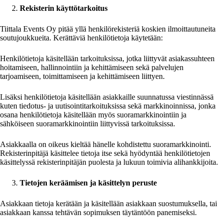
Rekisterin käyttötarkoitus
Tiittala Events Oy pitää yllä henkilörekisteriä koskien ilmoittautuneita
soutujoukkueita. Kerättäviä henkilötietoja käytetään:
Henkilötietoja käsitellään tarkoituksissa, jotka liittyvät asiakassuhteen
hoitamiseen, hallinnointiin ja kehittämiseen sekä palvelujen
tarjoamiseen, toimittamiseen ja kehittämiseen liittyen.
Lisäksi henkilötietoja käsitellään asiakkaille suunnatussa viestinnässä
kuten tiedotus- ja uutisointitarkoituksissa sekä markkinoinnissa, jonka
osana henkilötietoja käsitellään myös suoramarkkinointiin ja
sähköiseen suoramarkkinointiin liittyvissä tarkoituksissa.
Asiakkaalla on oikeus kieltää hänelle kohdistettu suoramarkkinointi.
Rekisterinpitäjä käsittelee tietoja itse sekä hyödyntää henkilötietojen
käsittelyssä rekisterinpitäjän puolesta ja lukuun toimivia alihankkijoita.
Tietojen keräämisen ja käsittelyn peruste
Asiakkaan tietoja kerätään ja käsitellään asiakkaan suostumuksella, tai
asiakkaan kanssa tehtävän sopimuksen täytäntöön panemiseksi.