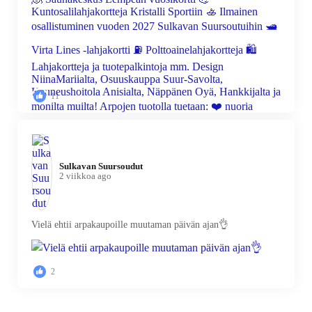
11
Sulkavan Suursoudut️
2 viikkoa ago
Vielä ehtii arpakaupoille muutaman päivän ajan👌
2