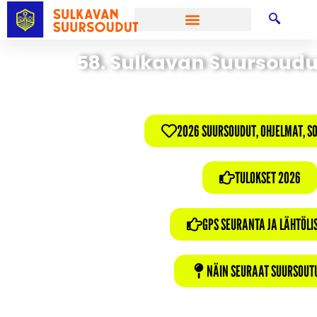
58. Sulkavan Suursoudut
2026 SUURSOUDUT, OHJELMAT, S
TULOKSET 2026
GPS SEURANTA JA LÄHTÖLI
NÄIN SEURAAT SUURSOUT