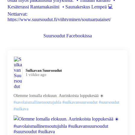
Suursoudut Facebookissa
Sulkavan Suursoudut️
1 viikko ago
Olemme lomalla elokuun. Aurinkoista loppukesää ☀️
#savolaismallinensoutujuhla
#sulkavansuursoudut
#suursoudut
#sulkava