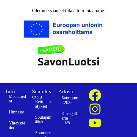
Olemme saaneet tukea toimintaamme:
Info
Soutuhis
Arkisto
toria
Mediatied
Soutujutu
ot
Reittienn
t 2025
ätykset
Hinnasto
Kuvagall
Soutajam
eria
äärät
2025
Yhteystie
dot
Soutuneu