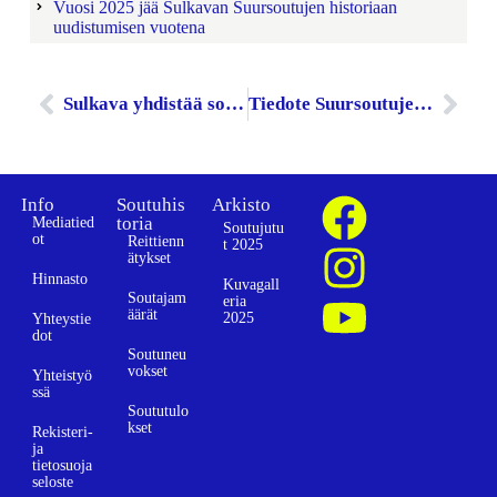
Vuosi 2025 jää Sulkavan Suursoutujen historiaan
uudistumisen vuotena
Sulkava yhdistää soudun ja Saimaan vastustamattomalla tavalla!
Tiedote Suursoutujen vaikutuksista Sulkavalla
Info
Soutuhis
Arkisto
toria
Mediatied
Soutujutu
ot
Reittienn
t 2025
ätykset
Hinnasto
Kuvagall
Soutajam
eria
äärät
2025
Yhteystie
dot
Soutuneu
vokset
Yhteistyö
ssä
Soututulo
kset
Rekisteri-
ja
tietosuoja
seloste