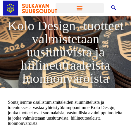
Kolo Design -tuotteet
valmistetaan
uusiutuvista ja
hiilineutraaleista
luonnonvaroista
Soutajiemme osallistumismitaleiden suunnittelusta ja
toteutuksesta vastaa yhteistyökumppanimme Kolo Design,
jonka tuotteet ovat suomalaisia, vastuullisia avainlipputuotteita
ja jotka valmistetaan uusiutuvista, hiilineutraaleista
luonnonvaroista.