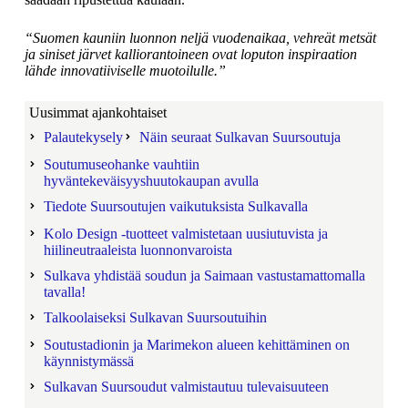
“Suomen kauniin luonnon neljä vuodenaikaa, vehreät metsät
ja siniset järvet kalliorantoineen ovat loputon inspiraation
lähde innovatiiviselle muotoilulle.”
Uusimmat ajankohtaiset
Palautekysely
Näin seuraat Sulkavan Suursoutuja
Soutumuseohanke vauhtiin
hyväntekeväisyyshuutokaupan avulla
Tiedote Suursoutujen vaikutuksista Sulkavalla
Kolo Design -tuotteet valmistetaan uusiutuvista ja
hiilineutraaleista luonnonvaroista
Sulkava yhdistää soudun ja Saimaan vastustamattomalla
tavalla!
Talkoolaiseksi Sulkavan Suursoutuihin
Soutustadionin ja Marimekon alueen kehittäminen on
käynnistymässä
Sulkavan Suursoudut valmistautuu tulevaisuuteen