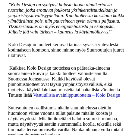
”Kolo Design on syntynyt halusta luoda ainutkertaisia
tuotteita, jotka erottuvat joukosta yksinkertaisuudellaan ja
ympäristöystävällisyydellään. Kun tuotteesta karsitaan kaikki
ylimääräinen pois, niin puuesineen syvin olemus paljastuu.
Yksinkertaisuus on myös energiatehokasta ja ekologista.
Jäljelle jää vain tärkein – kauneus ja käytännöllisyys!”
Kolo Designin tuotteet kertovat tarinaa syvästä yhteydestä
kotimaiseen luontoon, sinne minne myös Suursoutujen juuret
ulottuvat.
Kaikissa Kolo Design tuotteissa on pääraaka-aineena
suomalainen koivu ja kaikki tuotteet valmistetaan Itä-
Suomessa Joensuussa. Kaikki käytössä olevat
pinnoitustuotteet ovat täysin ympäristöystävällisiä, eikä
tuotteissa käytetä lainkaan musteita tai haitallisia väriaineita.
Tutustu lisää
Vastuullisia avainlipputuotteita – Kolo Design
Suursoutujen osallistumismitalin suunnittelussa otettiin
huomioon viime vuonna tullut palaute mitalin koosta ja
näyttävyydestä. Mitalin ilmettä ei haluttu suuresti muuttaa,
mutta näyttävyyttä saatiin suuremmalla koolla, tekstillä sekä
tummalla tervanomaisella värillä. Nahkahihnan avulla mitalit
saadaan ripustettua kaulaan.