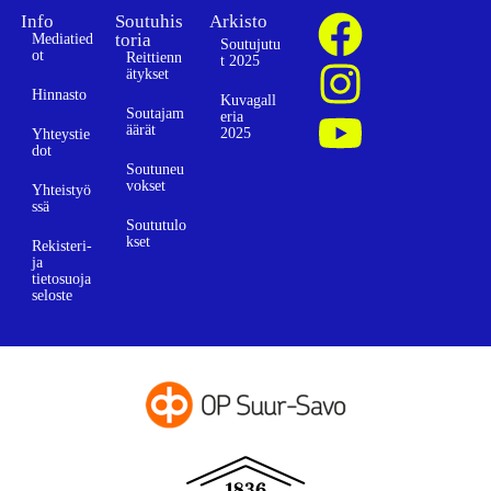
Info
Soutuhis
Arkisto
toria
Mediatied
Soutujutu
ot
Reittienn
t 2025
ätykset
Hinnasto
Kuvagall
Soutajam
eria
äärät
2025
Yhteystie
dot
Soutuneu
vokset
Yhteistyö
ssä
Soututulo
kset
Rekisteri-
ja
tietosuoja
seloste