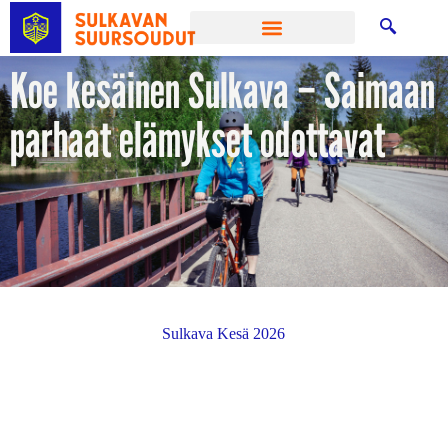
Koe kesäinen Sulkava – Saimaan
parhaat elämykset odottavat
Sulkava Kesä 2026