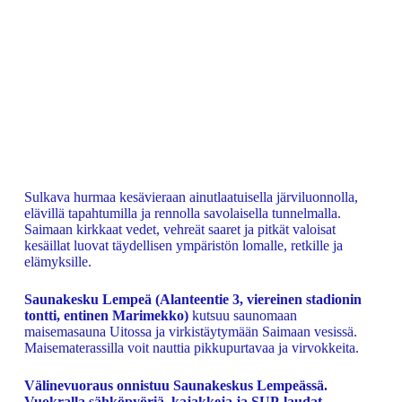
Sulkava hurmaa kesävieraan ainutlaatuisella järviluonnolla,
elävillä tapahtumilla ja rennolla savolaisella tunnelmalla.
Saimaan kirkkaat vedet, vehreät saaret ja pitkät valoisat
kesäillat luovat täydellisen ympäristön lomalle, retkille ja
elämyksille.
Saunakesku Lempeä (Alanteentie 3, viereinen stadionin
tontti, entinen Marimekko)
kutsuu saunomaan
maisemasauna Uitossa ja virkistäytymään Saimaan vesissä.
Maisematerassilla voit nauttia pikkupurtavaa ja virvokkeita.
Välinevuoraus onnistuu Saunakeskus Lempeässä.
Vuokralla sähköpyöriä, kajakkeja ja SUP-laudat.