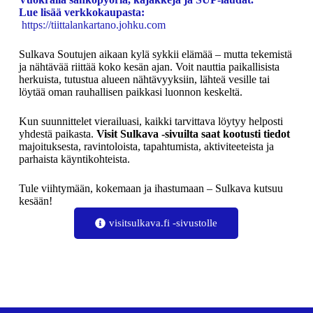
Lue lisää verkkokaupasta:
https://tiittalankartano.johku.com
Sulkava Soutujen aikaan kylä sykkii elämää – mutta tekemistä
ja nähtävää riittää koko kesän ajan. Voit nauttia paikallisista
herkuista, tutustua alueen nähtävyyksiin, lähteä vesille tai
löytää oman rauhallisen paikkasi luonnon keskeltä.
Kun suunnittelet vierailuasi, kaikki tarvittava löytyy helposti
yhdestä paikasta.
Visit Sulkava -sivuilta saat kootusti tiedot
majoituksesta, ravintoloista, tapahtumista, aktiviteeteista ja
parhaista käyntikohteista.
Tule viihtymään, kokemaan ja ihastumaan – Sulkava kutsuu
kesään!
visitsulkava.fi -sivustolle