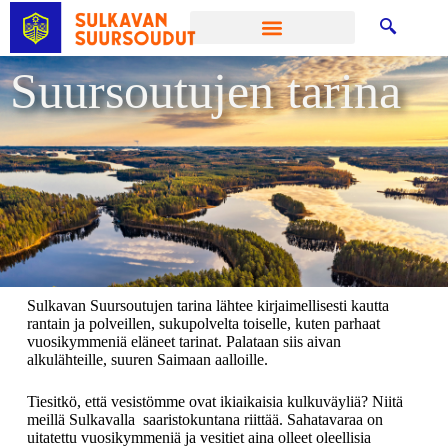
Suursoutujen tarina
Sulkavan Suursoutujen tarina lähtee kirjaimellisesti kautta
rantain ja polveillen, sukupolvelta toiselle, kuten parhaat
vuosikymmeniä eläneet tarinat. Palataan siis aivan
alkulähteille, suuren Saimaan aalloille.
Tiesitkö, että vesistömme ovat ikiaikaisia kulkuväyliä? Niitä
meillä Sulkavalla saaristokuntana riittää. Sahatavaraa on
uitatettu vuosikymmeniä ja vesitiet aina olleet oleellisia