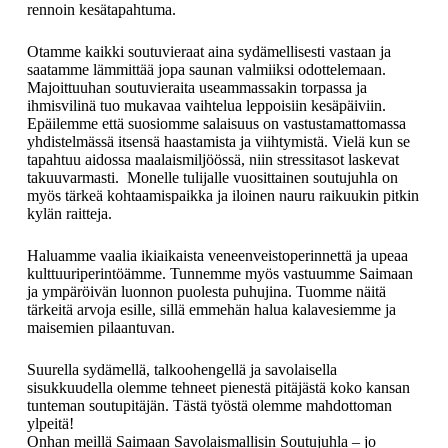
rennoin kesätapahtuma.
Otamme kaikki soutuvieraat aina sydämellisesti vastaan ja
saatamme lämmittää jopa saunan valmiiksi odottelemaan.
Majoittuuhan soutuvieraita useammassakin torpassa ja
ihmisvilinä tuo mukavaa vaihtelua leppoisiin kesäpäiviin.
Epäilemme että suosiomme salaisuus on vastustamattomassa
yhdistelmässä itsensä haastamista ja viihtymistä. Vielä kun se
tapahtuu aidossa maalaismiljöössä, niin stressitasot laskevat
takuuvarmasti. Monelle tulijalle vuosittainen soutujuhla on
myös tärkeä kohtaamispaikka ja iloinen nauru raikuukin pitkin
kylän raitteja.
Haluamme vaalia ikiaikaista veneenveistoperinnettä ja upeaa
kulttuuriperintöämme. Tunnemme myös vastuumme Saimaan
ja ympäröivän luonnon puolesta puhujina. Tuomme näitä
tärkeitä arvoja esille, sillä emmehän halua kalavesiemme ja
maisemien pilaantuvan.
Suurella sydämellä, talkoohengellä ja savolaisella
sisukkuudella olemme tehneet pienestä pitäjästä koko kansan
tunteman soutupitäjän. Tästä työstä olemme mahdottoman
ylpeitä!
Onhan meillä Saimaan Savolaismallisin Soutujuhla – jo