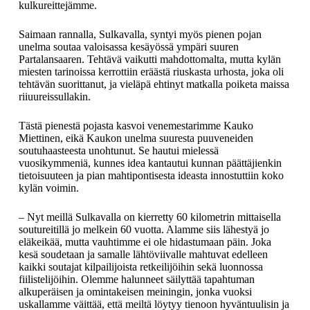
kulkureittejämme.
Saimaan rannalla, Sulkavalla, syntyi myös pienen pojan
unelma soutaa valoisassa kesäyössä ympäri suuren
Partalansaaren. Tehtävä vaikutti mahdottomalta, mutta kylän
miesten tarinoissa kerrottiin eräästä riuskasta urhosta, joka oli
tehtävän suorittanut, ja vieläpä ehtinyt matkalla poiketa maissa
riiuureissullakin.
Tästä pienestä pojasta kasvoi venemestarimme Kauko
Miettinen, eikä Kaukon unelma suuresta puuveneiden
soutuhaasteesta unohtunut. Se hautui mielessä
vuosikymmeniä, kunnes idea kantautui kunnan päättäjienkin
tietoisuuteen ja pian mahtipontisesta ideasta innostuttiin koko
kylän voimin.
– Nyt meillä Sulkavalla on kierretty 60 kilometrin mittaisella
soutureitillä jo melkein 60 vuotta. Alamme siis lähestyä jo
eläkeikää, mutta vauhtimme ei ole hidastumaan päin. Joka
kesä soudetaan ja samalle lähtöviivalle mahtuvat edelleen
kaikki soutajat kilpailijoista retkeilijöihin sekä luonnossa
fiilistelijöihin. Olemme halunneet säilyttää tapahtuman
alkuperäisen ja omintakeisen meiningin, jonka vuoksi
uskallamme väittää, että meiltä löytyy tienoon hyväntuulisin ja