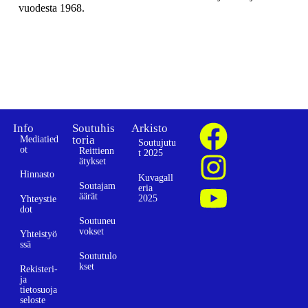
vuodesta 1968.
Info
Soutuhis
Arkisto
toria
Mediatied
Soutujutu
ot
Reittienn
t 2025
ätykset
Hinnasto
Kuvagall
Soutajam
eria
äärät
2025
Yhteystie
dot
Soutuneu
vokset
Yhteistyö
ssä
Soututulo
kset
Rekisteri-
ja
tietosuoja
seloste