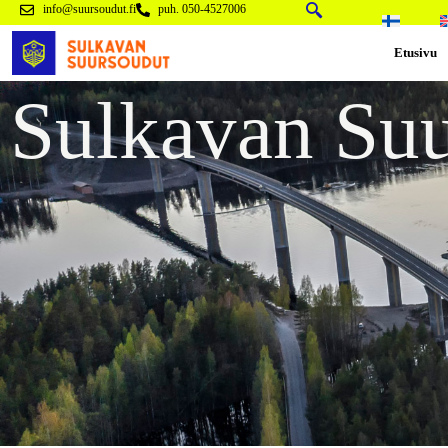
info@suursoudut.fi
puh. 050-4527006
Etusivu
Sulkavan Suu