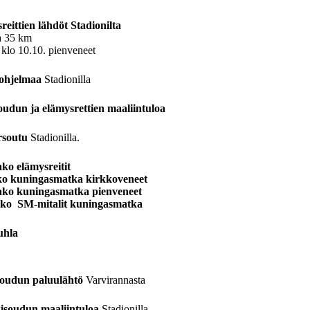
eittien lähdöt Stadionilta
ja 35 km
 klo 10.10. pienveneet
äohjelmaa
Stadionilla
oudun ja elämysrettien maaliintuloa
rsoutu
Stadionilla.
ako elämysreitit
ako kuningasmatka kirkkoveneet
jako kuningasmatka pienveneet
jako SM-mitalit kuningasmatka
juhla
soudun paluulähtö
Varvirannasta
kisoudun maaliintuloa
Stadionilla