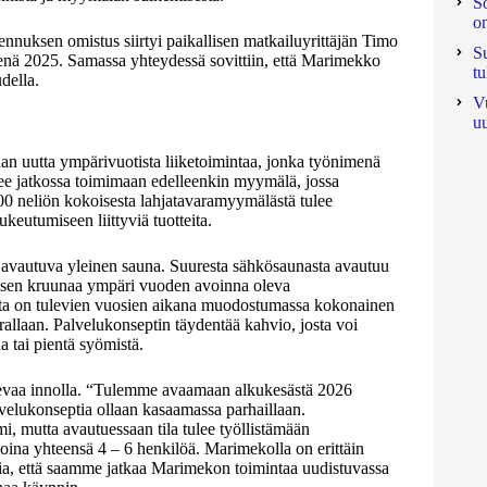
S
o
ennuksen omistus siirtyi paikallisen matkailuyrittäjän Timo
S
senä 2025. Samassa yhteydessä sovittiin, että Marimekko
t
della.
V
u
aan uutta ympärivuotista liiketoimintaa, jonka työnimenä
ee jatkossa toimimaan edelleenkin myymälä, jossa
100 neliön kokoisesta lahjatavaramyymälästä tulee
keutumiseen liittyviä tuotteita.
vautuva yleinen sauna. Suuresta sähkösaunasta avautuu
sen kruunaa ympäri vuoden avoinna oleva
sta on tulevien vuosien aikana muodostumassa kokonainen
allaan. Palvelukonseptin täydentää kahvio, josta voi
a tai pientä syömistä.
ulevaa innolla. “Tulemme avaamaan alkukesästä 2026
velukonseptia ollaan kasaamassa parhaillaan.
i, mutta avautuessaan tila tulee työllistämään
koina yhteensä 4 – 6 henkilöä. Marimekolla on erittäin
oisia, että saamme jatkaa Marimekon toimintaa uudistuvassa