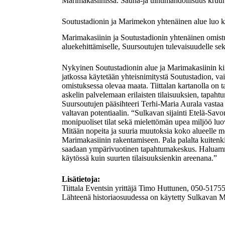
Marimakasiinissa. Sauna-ja uintimahdollisuus kruu
Soutustadionin ja Marimekon yhtenäinen alue luo k
Marimakasiinin ja Soutustadionin yhtenäinen omistus
aluekehittämiselle, Suursoutujen tulevaisuudelle s
Nykyinen Soutustadionin alue ja Marimakasiinin kii
jatkossa käytetään yhteisnimitystä Soutustadion, va
omistuksessa olevaa maata. Tiittalan kartanolla on t
askelin palvelemaan erilaisten tilaisuuksien, tapahtu
Suursoutujen pääsihteeri Terhi-Maria Aurala vastaa
valtavan potentiaalin. “Sulkavan sijainti Etelä-Sav
monipuoliset tilat sekä mielettömän upea miljöö luov
Mitään nopeita ja suuria muutoksia koko alueelle m
Marimakasiinin rakentamiseen. Pala palalta kuitenki
saadaan ympärivuotinen tapahtumakeskus. Haluamme m
käytössä kuin suurten tilaisuuksienkin areenana.”
Lisätietoja:
Tiittala Eventsin yrittäjä Timo Huttunen, 050-5175
Lähteenä historiaosuudessa on käytetty Sulkavan Mat