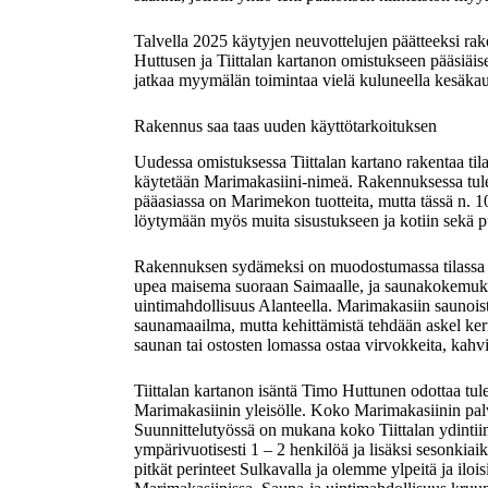
Talvella 2025 käytyjen neuvottelujen päätteeksi rak
Huttusen ja Tiittalan kartanon omistukseen pääsiäi
jatkaa myymälän toimintaa vielä kuluneella kesäkau
Rakennus saa taas uuden käyttötarkoituksen
Uudessa omistuksessa Tiittalan kartano rakentaa til
käytetään Marimakasiini-nimeä. Rakennuksessa tul
pääasiassa on Marimekon tuotteita, mutta tässä n. 
löytymään myös muita sisustukseen ja kotiin sekä pu
Rakennuksen sydämeksi on muodostumassa tilassa a
upea maisema suoraan Saimaalle, ja saunakokemuk
uintimahdollisuus Alanteella. Marimakasiin saunoi
saunamaailma, mutta kehittämistä tehdään askel kerr
saunan tai ostosten lomassa ostaa virvokkeita, kahvi
Tiittalan kartanon isäntä Timo Huttunen odottaa t
Marimakasiinin yleisölle. Koko Marimakasiinin pal
Suunnittelutyössä on mukana koko Tiittalan ydintiim
ympärivuotisesti 1 – 2 henkilöä ja lisäksi sesonkiai
pitkät perinteet Sulkavalla ja olemme ylpeitä ja il