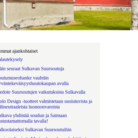
mmat ajankohtaiset
alautekysely
äin seuraat Sulkavan Suursoutuja
outumuseohanke vauhtiin
yväntekeväisyyshuutokaupan avulla
iedote Suursoutujen vaikutuksista Sulkavalla
lo Design -tuotteet valmistetaan uusiutuvista ja
ilineutraaleista luonnonvaroista
ulkava yhdistää soudun ja Saimaan
stustamattomalla tavalla!
alkoolaiseksi Sulkavan Suursoutuihin