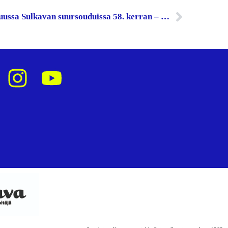
Hannu Pasanen soutaa heinäkuussa Sulkavan suursouduissa 58. kerran – ”Soutu muutti elämäni”