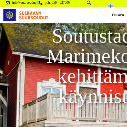
info@suursoudut.fi
puh. 050-4527006
Etusivu
Soutusta
Marimeko
kehittä
käynnis