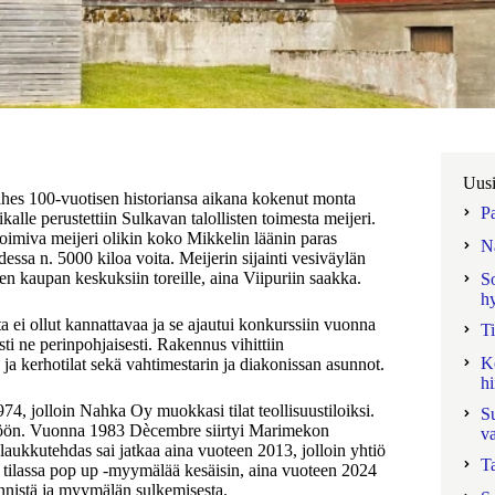
Uusi
ähes 100-vuotisen historiansa aikana kokenut monta
P
lle perustettiin Sulkavan talollisten toimesta meijeri.
 toimiva meijeri olikin koko Mikkelin läänin paras
N
ssa n. 5000 kiloa voita. Meijerin sijainti vesiväylän
en kaupan keskuksiin toreille, aina Viipuriin saakka.
S
h
a ei ollut kannattavaa ja se ajautui konkurssiin vuonna
T
ti ne perinpohjaisesti. Rakennus vihittiin
Ko
 ja kerhotilat sekä vahtimestarin ja diakonissan asunnot.
hi
4, jolloin Nahka Oy muokkasi tilat teollisuustiloiksi.
S
ttöön. Vuonna 1983 Dècembre siirtyi Marimekon
va
laukkutehdas sai jatkaa aina vuoteen 2013, jolloin yhtiö
T
 tilassa pop up -myymälää kesäisin, aina vuoteen 2024
ynnistä ja myymälän sulkemisesta.