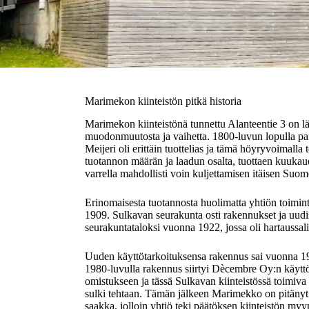
Marimekon kiinteistön pitkä historia
Marimekon kiinteistönä tunnettu Alanteentie 3 on l
muodonmuutosta ja vaihetta. 1800-luvun lopulla paika
Meijeri oli erittäin tuottelias ja tämä höyryvoimalla
tuotannon määrän ja laadun osalta, tuottaen kuukaude
varrella mahdollisti voin kuljettamisen itäisen Suom
Erinomaisesta tuotannosta huolimatta yhtiön toimint
1909. Sulkavan seurakunta osti rakennukset ja uudis
seurakuntataloksi vuonna 1922, jossa oli hartaussali
Uuden käyttötarkoituksensa rakennus sai vuonna 197
1980-luvulla rakennus siirtyi Dècembre Oy:n käy
omistukseen ja tässä Sulkavan kiinteistössä toimiva 
sulki tehtaan. Tämän jälkeen Marimekko on pitänyt
saakka, jolloin yhtiö teki päätöksen kiinteistön my