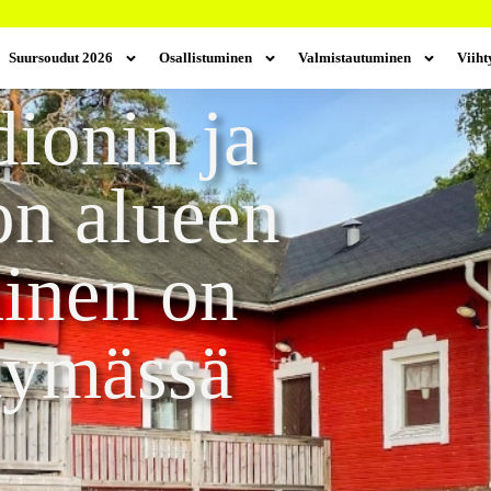
Suursoudut 2026
Osallistuminen
Valmistautuminen
Viih
dionin ja
n alueen
minen on
tymässä