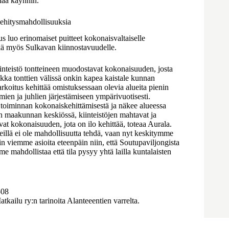
naa käynnin.
ehitysmahdollisuuksia
 luo erinomaiset puitteet kokonaisvaltaiselle
ekä myös Sulkavan kiinnostavuudelle.
nteistö tontteineen muodostavat kokonaisuuden, josta
ikka tonttien välissä onkin kapea kaistale kunnan
arkoitus kehittää omistuksessaan olevia alueita pienin
mien ja juhlien järjestämiseen ympärivuotisesti.
 toiminnan kokonaiskehittämisestä ja näkee alueessa
on maakunnan keskiössä, kiinteistöjen mahtavat ja
at kokonaisuuden, jota on ilo kehittää, toteaa Aurala.
eillä ei ole mahdollisuutta tehdä, vaan nyt keskitymme
n viemme asioita eteenpäin niin, että Soutupaviljongista
ahdollistaa että tila pysyy yhtä lailla kuntalaisten
508
kailu ry:n tarinoita Alanteeentien varrelta.