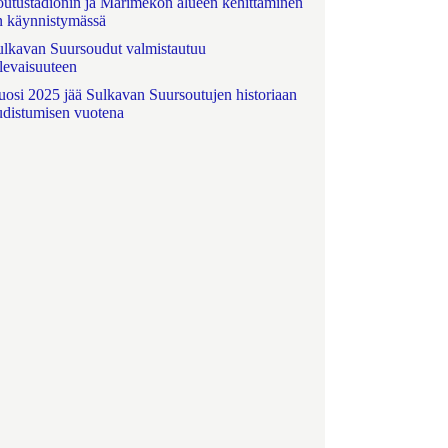
outustadionin ja Marimekon alueen kehittäminen
n käynnistymässä
ulkavan Suursoudut valmistautuu
ulevaisuuteen
uosi 2025 jää Sulkavan Suursoutujen historiaan
udistumisen vuotena