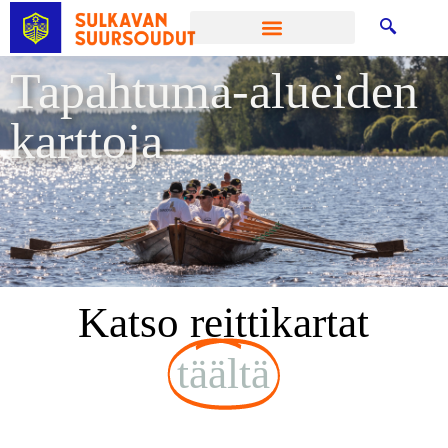
Tapahtuma-alueiden
karttoja
Katso reittikartat
täältä