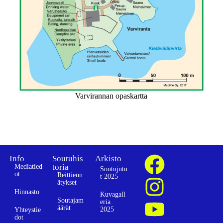
Varvirannan opaskartta
Info
Soutuhis
Arkisto
toria
Mediatied
Soutujutu
ot
Reittienn
t 2025
ätykset
Hinnasto
Kuvagall
Soutajam
eria
äärät
2025
Yhteystie
dot