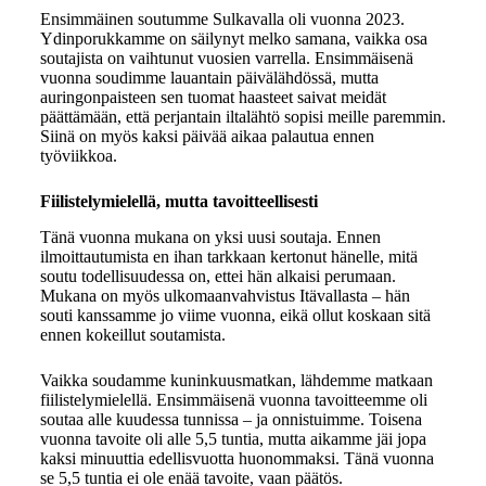
Ensimmäinen soutumme Sulkavalla oli vuonna 2023.
Ydinporukkamme on säilynyt melko samana, vaikka osa
soutajista on vaihtunut vuosien varrella. Ensimmäisenä
vuonna soudimme lauantain päivälähdössä, mutta
auringonpaisteen sen tuomat haasteet saivat meidät
päättämään, että perjantain iltalähtö sopisi meille paremmin.
Siinä on myös kaksi päivää aikaa palautua ennen
työviikkoa.
Fiilistelymielellä, mutta tavoitteellisesti
Tänä vuonna mukana on yksi uusi soutaja. Ennen
ilmoittautumista en ihan tarkkaan kertonut hänelle, mitä
soutu todellisuudessa on, ettei hän alkaisi perumaan.
Mukana on myös ulkomaanvahvistus Itävallasta – hän
souti kanssamme jo viime vuonna, eikä ollut koskaan sitä
ennen kokeillut soutamista.
Vaikka soudamme kuninkuusmatkan, lähdemme matkaan
fiilistelymielellä. Ensimmäisenä vuonna tavoitteemme oli
soutaa alle kuudessa tunnissa – ja onnistuimme. Toisena
vuonna tavoite oli alle 5,5 tuntia, mutta aikamme jäi jopa
kaksi minuuttia edellisvuotta huonommaksi. Tänä vuonna
se 5,5 tuntia ei ole enää tavoite, vaan päätös.