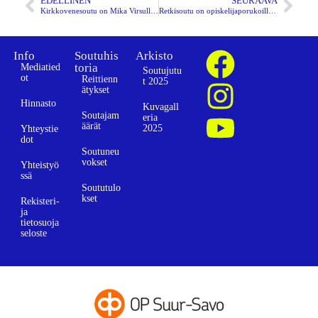
EDELLINEN
SEURAAVA
Kirkkovenesoutu on Mika Virsulle elämäntapa
Retkisoutu on opiskelijaporukoille unohtumaton kesätapahtuma
Info
Soutuhis
Arkisto
toria
Mediatied
Soutujutu
ot
Reittienn
t 2025
ätykset
Hinnasto
Kuvagall
Soutajam
eria
äärät
2025
Yhteystie
dot
Soutuneu
vokset
Yhteistyö
ssä
Soututulo
kset
Rekisteri-
ja
tietosuoja
seloste