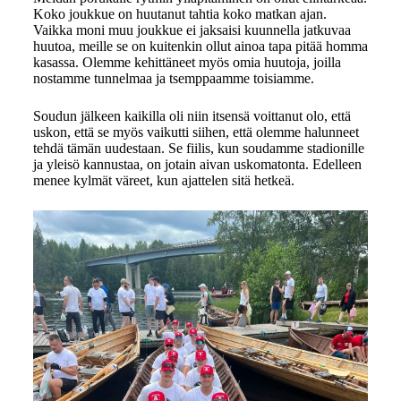
Koko joukkue on huutanut tahtia koko matkan ajan.
Vaikka moni muu joukkue ei jaksaisi kuunnella jatkuvaa
huutoa, meille se on kuitenkin ollut ainoa tapa pitää homma
kasassa. Olemme kehittäneet myös omia huutoja, joilla
nostamme tunnelmaa ja tsemppaamme toisiamme.
Soudun jälkeen kaikilla oli niin itsensä voittanut olo, että
uskon, että se myös vaikutti siihen, että olemme halunneet
tehdä tämän uudestaan. Se fiilis, kun soudamme stadionille
ja yleisö kannustaa, on jotain aivan uskomatonta. Edelleen
menee kylmät väreet, kun ajattelen sitä hetkeä.