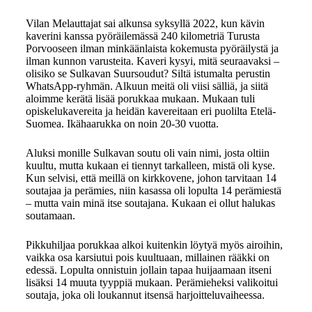
Vilan Melauttajat sai alkunsa syksyllä 2022, kun kävin
kaverini kanssa pyöräilemässä 240 kilometriä Turusta
Porvooseen ilman minkäänlaista kokemusta pyöräilystä ja
ilman kunnon varusteita. Kaveri kysyi, mitä seuraavaksi –
olisiko se Sulkavan Suursoudut? Siltä istumalta perustin
WhatsApp-ryhmän. Alkuun meitä oli viisi sälliä, ja siitä
aloimme kerätä lisää porukkaa mukaan. Mukaan tuli
opiskelukavereita ja heidän kavereitaan eri puolilta Etelä-
Suomea. Ikähaarukka on noin 20-30 vuotta.
Aluksi monille Sulkavan soutu oli vain nimi, josta oltiin
kuultu, mutta kukaan ei tiennyt tarkalleen, mistä oli kyse.
Kun selvisi, että meillä on kirkkovene, johon tarvitaan 14
soutajaa ja perämies, niin kasassa oli lopulta 14 perämiestä
– mutta vain minä itse soutajana. Kukaan ei ollut halukas
soutamaan.
Pikkuhiljaa porukkaa alkoi kuitenkin löytyä myös airoihin,
vaikka osa karsiutui pois kuultuaan, millainen rääkki on
edessä. Lopulta onnistuin jollain tapaa huijaamaan itseni
lisäksi 14 muuta tyyppiä mukaan. Perämieheksi valikoitui
soutaja, joka oli loukannut itsensä harjoitteluvaiheessa.