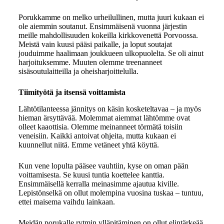
Porukkamme on melko urheilullinen, mutta juuri kukaan ei
ole aiemmin soutanut. Ensimmäisenä vuonna järjestin
meille mahdollisuuden kokeilla kirkkovenettä Porvoossa.
Meistä vain kuusi pääsi paikalle, ja loput soutajat
jouduimme haalimaan joukkueen ulkopuolelta. Se oli ainut
harjoituksemme. Muuten olemme treenanneet
sisäsoutulaitteilla ja oheisharjoittelulla.
Tiimityötä ja itsensä voittamista
Lähtötilanteessa jännitys on käsin kosketeltavaa – ja myös
hieman ärsyttävää. Molemmat aiemmat lähtömme ovat
olleet kaaottisia. Olemme meinanneet törmätä toisiin
veneisiin. Kaikki antoivat ohjeita, mutta kukaan ei
kuunnellut niitä. Emme vetäneet yhtä köyttä.
Kun vene lopulta pääsee vauhtiin, kyse on oman pään
voittamisesta. Se kuusi tuntia koettelee kanttia.
Ensimmäisellä kerralla meinasimme ajautua kiville.
Lepistönselkä on ollut molempina vuosina tuskaa – tuntuu,
ettei maisema vaihdu lainkaan.
Meidän porukalle rytmin ylläpitäminen on ollut elintärkeää.