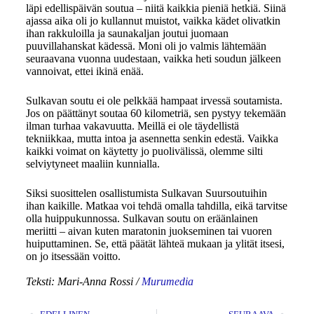
läpi edellispäivän soutua – niitä kaikkia pieniä hetkiä. Siinä
ajassa aika oli jo kullannut muistot, vaikka kädet olivatkin
ihan rakkuloilla ja saunakaljan joutui juomaan
puuvillahanskat kädessä. Moni oli jo valmis lähtemään
seuraavana vuonna uudestaan, vaikka heti soudun jälkeen
vannoivat, ettei ikinä enää.
Sulkavan soutu ei ole pelkkää hampaat irvessä soutamista.
Jos on päättänyt soutaa 60 kilometriä, sen pystyy tekemään
ilman turhaa vakavuutta. Meillä ei ole täydellistä
tekniikkaa, mutta intoa ja asennetta senkin edestä. Vaikka
kaikki voimat on käytetty jo puolivälissä, olemme silti
selviytyneet maaliin kunnialla.
Siksi suosittelen osallistumista Sulkavan Suursoutuihin
ihan kaikille. Matkaa voi tehdä omalla tahdilla, eikä tarvitse
olla huippukunnossa. Sulkavan soutu on eräänlainen
meriitti – aivan kuten maratonin juokseminen tai vuoren
huiputtaminen. Se, että päätät lähteä mukaan ja ylität itsesi,
on jo itsessään voitto.
Teksti: Mari-Anna Rossi /
Murumedia