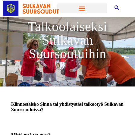
Talkoolaiseksi
Sulkavan
Suursoutuihin
Kiinnostaisko Sinua tai yhdistystäsi talkootyö Sulkavan
Suursouduissa?
Mistä on kysymys?