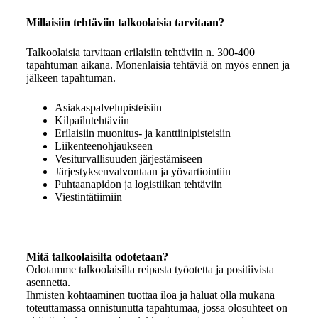
Millaisiin tehtäviin talkoolaisia tarvitaan?
Talkoolaisia tarvitaan erilaisiin tehtäviin n. 300-400
tapahtuman aikana. Monenlaisia tehtäviä on myös ennen ja
jälkeen tapahtuman.
Asiakaspalvelupisteisiin
Kilpailutehtäviin
Erilaisiin muonitus- ja kanttiinipisteisiin
Liikenteenohjaukseen
Vesiturvallisuuden järjestämiseen
Järjestyksenvalvontaan ja yövartiointiin
Puhtaanapidon ja logistiikan tehtäviin
Viestintätiimiin
Mitä talkoolaisilta odotetaan?
Odotamme talkoolaisilta reipasta työotetta ja positiivista
asennetta.
Ihmisten kohtaaminen tuottaa iloa ja haluat olla mukana
toteuttamassa onnistunutta tapahtumaa, jossa olosuhteet on