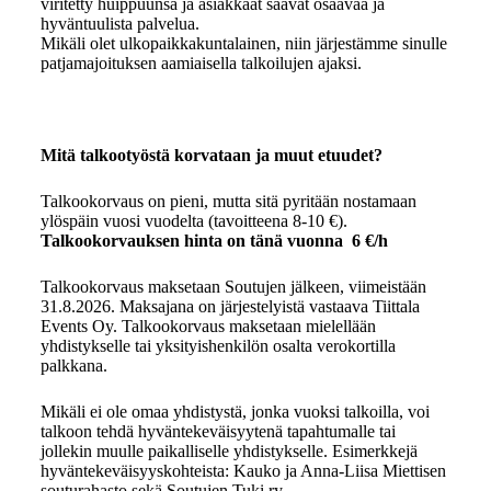
viritetty huippuunsa ja asiakkaat saavat osaavaa ja
hyväntuulista palvelua.
Mikäli olet ulkopaikkakuntalainen, niin järjestämme sinulle
patjamajoituksen aamiaisella talkoilujen ajaksi.
Mitä talkootyöstä korvataan ja muut etuudet?
Talkookorvaus on pieni, mutta sitä pyritään nostamaan
ylöspäin vuosi vuodelta (tavoitteena 8-10 €).
Talkookorvauksen hinta on tänä vuonna 6 €/h
Talkookorvaus maksetaan Soutujen jälkeen, viimeistään
31.8.2026. Maksajana on järjestelyistä vastaava Tiittala
Events Oy. Talkookorvaus maksetaan mielellään
yhdistykselle tai yksityishenkilön osalta verokortilla
palkkana.
Mikäli ei ole omaa yhdistystä, jonka vuoksi talkoilla, voi
talkoon tehdä hyväntekeväisyytenä tapahtumalle tai
jollekin muulle paikalliselle yhdistykselle. Esimerkkejä
hyväntekeväisyyskohteista: Kauko ja Anna-Liisa Miettisen
souturahasto sekä Soutujen Tuki ry.