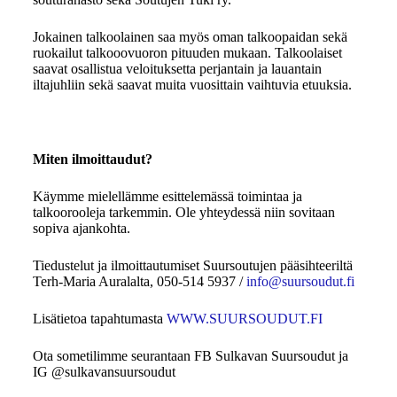
Jokainen talkoolainen saa myös oman talkoopaidan sekä
ruokailut talkooovuoron pituuden mukaan. Talkoolaiset
saavat osallistua veloituksetta perjantain ja lauantain
iltajuhliin sekä saavat muita vuosittain vaihtuvia etuuksia.
Miten ilmoittaudut?
Käymme mielellämme esittelemässä toimintaa ja
talkoorooleja tarkemmin. Ole yhteydessä niin sovitaan
sopiva ajankohta.
Tiedustelut ja ilmoittautumiset Suursoutujen pääsihteeriltä
Terh-Maria Auralalta, 050-514 5937 /
info@suursoudut.fi
Lisätietoa tapahtumasta
WWW.SUURSOUDUT.FI
Ota sometilimme seurantaan FB Sulkavan Suursoudut ja
IG @sulkavansuursoudut