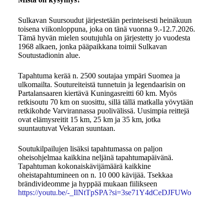
Sulkavan Suursoudut järjestetään perinteisesti heinäkuun
toisena viikonloppuna, joka on tänä vuonna 9.-12.7.2026.
Tämä hyvän mielen soutujuhla on järjestetty jo vuodesta
1968 alkaen, jonka pääpaikkana toimii Sulkavan
Soutustadionin alue.
Tapahtuma kerää n. 2500 soutajaa ympäri Suomea ja
ulkomailta. Soutureiteistä tunnetuin ja legendaarisin on
Partalansaaren kiertävä Kuningasreitti 60 km. Myös
retkisoutu 70 km on suosittu, sillä tällä matkalla yövytään
retkikohde Varvirannassa puolivälissä. Uusimpia reittejä
ovat elämysreitit 15 km, 25 km ja 35 km, jotka
suuntautuvat Vekaran suuntaan.
Soutukilpailujen lisäksi tapahtumassa on paljon
oheisohjelmaa kaikkina neljänä tapahtumapäivänä.
Tapahtuman kokonaiskävijämäärä kaikkine
oheistapahtumineen on n. 10 000 kävijää. Tsekkaa
brändivideomme ja hyppää mukaan fiilikseen
https://youtu.be/-_IlNtTpSPA?si=3se71Y4dCeDJFUWo