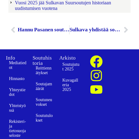
Vuosi 2025 jää Sulkavan Suursoutujen historiaan
uudistumisen vuotena
Hannu Pasanen soutaa heinäkuussa Sulkavan suursouduissa 58. kerran – ”Soutu muutti elämäni”
Sulkava yhdistää soudun ja Saimaan vastustamattomalla tavalla!
Info
Soutuhis
Arkisto
toria
Mediatied
Soutujutu
ot
Reittienn
t 2025
ätykset
Hinnasto
Kuvagall
Soutajam
eria
äärät
2025
Yhteystie
dot
Soutuneu
vokset
Yhteistyö
ssä
Soututulo
kset
Rekisteri-
ja
tietosuoja
seloste