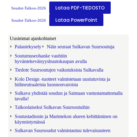
Lataa PDF-TIEDOSTO
Soudut-Talkoo-2026
Lataa PowerPoint
Soudut-Talkoo-2026
Uusimmat ajankohtaiset
Palautekysely
Näin seuraat Sulkavan Suursoutuja
Soutumuseohanke vauhtiin
hyväntekeväisyyshuutokaupan avulla
Tiedote Suursoutujen vaikutuksista Sulkavalla
Kolo Design -tuotteet valmistetaan uusiutuvista ja
hiilineutraaleista luonnonvaroista
Sulkava yhdistää soudun ja Saimaan vastustamattomalla
tavalla!
Talkoolaiseksi Sulkavan Suursoutuihin
Soutustadionin ja Marimekon alueen kehittäminen on
käynnistymässä
Sulkavan Suursoudut valmistautuu tulevaisuuteen