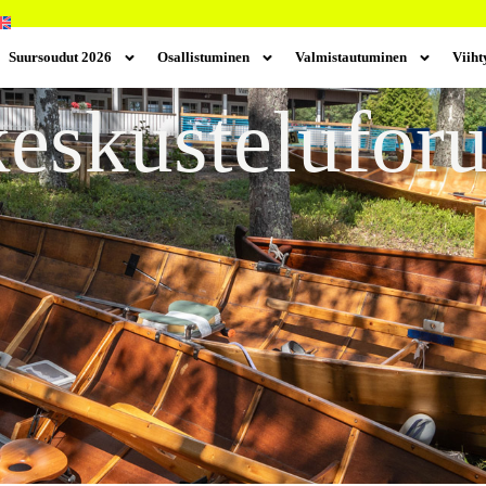
Suursoudut 2026
Osallistuminen
Valmistautuminen
Viih
keskustelufor