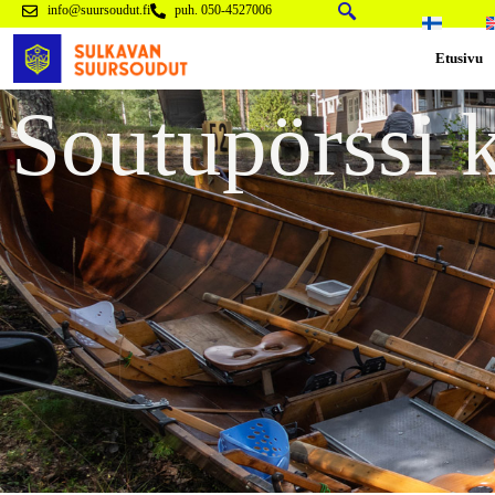
info@suursoudut.fi
puh. 050-4527006
Etusivu
Soutupörssi 