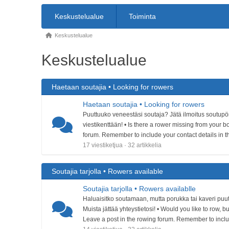
Keskustelualue
Toiminta
Keskustelualue
Keskustelualue
Haetaan soutajia • Looking for rowers
Haetaan soutajia • Looking for rowers
Puuttuuko veneestäsi soutaja? Jätä ilmoitus soutupörs
viestikenttään! • Is there a rower missing from your 
forum. Remember to include your contact details in t
17 viestiketjua · 32 artikkelia
Soutajia tarjolla • Rowers available
Soutajia tarjolla • Rowers availablle
Haluaisitko soutamaan, mutta porukka tai kaveri puut
Muista jättää yhteystietosi! • Would you like to row, 
Leave a post in the rowing forum. Remember to inclu