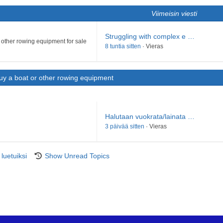
Viimeisin viesti
Struggling with complex e …
r other rowing equipment for sale
8 tuntia sitten
·
Vieras
buy a boat or other rowing equipment
Viimeisin viesti
Halutaan vuokrata/lainata …
3 päivää sitten
·
Vieras
 luetuiksi
Show Unread Topics