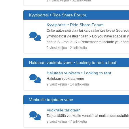
14 viestiketjua · 32 artikkelia
Kyytipörssi • Ride Share Forum
Kyytipörssi • Ride Share Forum
Onko autossasi tilaa tai kaipaatko itse kyytiä Suursou
yhteystietosi viestikenttään! • Do you have space in y
ride to Suursoudut? • Remember to include your conta
2 viestiketjua · 2 artikkelia
Halutaan vuokrata vene • Looking to rent a boat
Halutaan vuokrata • Looking to rent
Halutaan vuokrata vene
9 viestiketjua · 14 artikkelia
Vuokralle tarjotaan vene
Vuokralle tarjotaan
Tarjoa täällä vuokralle veneitä tai muita suursoutuihin 
3 viestiketjua · 7 artikkelia