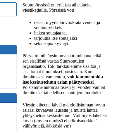
Soutupörssissä on erilaisia aihealueita
viestiketjuille. Pörssissä voit
ostaa, myydä tai vuokrata veneitä ja
soututarvikkeita
hakea soutajaa tai
tarjoutua itse soutajaksi
sekä sopia kyytejä
Pörssi toimii täysin omana toimintana, eikä
sen sisällöstä vastaa Suursoutujen
organisaatio. Toki tarkkailemme sisältöä ja
asiattomat ilmoitukset poistetaan. Kun
ilmoituksesi vanhentuu,
voit kommentoida
itse keskusteluun asian päättyneeksi
.
Poistamme automaattisesti yli vuoden vanhat
ilmoitukset tai edellisen soutujen ilmoitukset.
Viestin aiheena käytä mahdollisimman hyvin
asiaasi kuvaavaa lausetta ja muista laittaa
yhteystietosi keskusteluun. Voit myös lähettää
kuvia (kuvien nimissä ei erikoismerkkejä =
välilyöntejä, ääkkösiä ym)