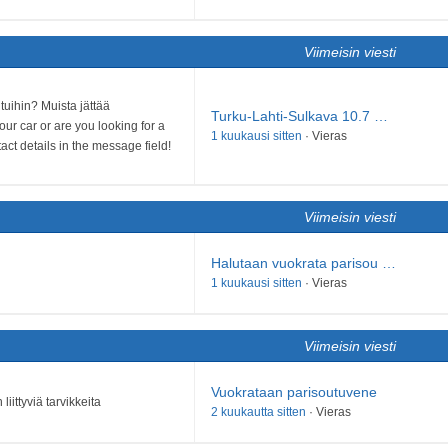
Viimeisin viesti
tuihin? Muista jättää
Turku-Lahti-Sulkava 10.7 …
our car or are you looking for a
1 kuukausi sitten
·
Vieras
ct details in the message field!
Viimeisin viesti
Halutaan vuokrata parisou …
1 kuukausi sitten
·
Vieras
Viimeisin viesti
Vuokrataan parisoutuvene
liittyviä tarvikkeita
2 kuukautta sitten
·
Vieras