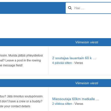
Viimeisin viesti
siin. Muista jättää yhteystietosi
2 soutajaa lauantain 60 k …
boat? Leave a post in the rowing
4 päivää sitten
·
Vieras
he message field!
Viimeisin viesti
tuu? Jätä ilmoitus soutupörssiin.
Miessoutaja 60km matkalle …
but don’t have a crew or a buddy?
2 viikkoa sitten
·
Vieras
de your contact details