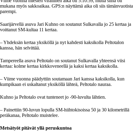
Viime vuonna miesten virallinen aika oli 5:10:59, mutta siinä oli
mukana myös sakkoaikaa. GPS:n näyttämä aika oli siis tämänvuotista
parempi.
Saarijärvellä asuva Jari Kuhno on soutanut Sulkavalla jo 25 kertaa ja
voittanut SM-kultaa 11 kertaa.
– Yhdeksän kertaa yksiköllä ja nyt kahdesti kaksikolla Peltotalon
kanssa, hän selvittää.
Tampereella asuva Peltotalo on soutanut Sulkavalla yhteensä viisi
kertaa: kolme kertaa kirkkoveneellä ja kaksi kertaa kaksikolla.
– Viime vuonna päädyttiin soutamaan Jari kanssa kaksikolla, kun
kumpikaan ei uskaltanut yksiköllä lähteä, Peltotalo nauraa.
Kuhno ja Peltotalo ovat tunteneet jo -90-luvulta lähtien.
– Painettiin 90-luvun lopulla SM-hiihtokisoissa 50 ja 30 kilometrillä
peräkanaa, Peltotalo muistelee.
Metsätyöt pitävät yllä peruskuntoa