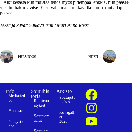
– Alkukesästä kun muistaa tehdä myös pidempää lenkkiä, niin pääsee
viisi tuntiakin lävitse. Ei se välttämättä mukavalta tunnu, mutta läpi
pääsee.
Teksti ja kuvat: Sulkava-lehti / Mari-Anna Rossi
PREVIOUS
NEXT
Info
Soutuhis
Arkisto
toria
Mediatied
Soutujutu
ot
Reittienn
t 2025
ätykset
Hinnasto
Kuvagall
Soutajam
eria
äärät
2025
Yhteystie
dot
Soutuneu