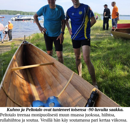
Kuhno ja Peltotalo ovat tunteneet toisensa -90-luvulta saakka.
Peltotalo treenaa monipuolisesti muun muassa juoksua, hiihtoa,
rullahiihtoa ja soutua. Vesillä hän käy soutamassa pari kertaa viikossa.