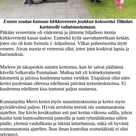
Ennen soutua kunnan kirkkoveneen joukkue kokoontui Tiittalan
kartanolle valmistautumaan.
Pitkään veneemme oli viidentenä ja jätimme hiljalleen monia
kirkkoveneitä kauas taakse. Emmekä kyllä saavuttaneetkaan ketään,
joten olo oli kuin formula 1 -kilpailussa. Vilkas puheensorina täytti
veneen. Aivan nuoria ei veneessä ollut, joten jutut koskivat lapsia ja
harrastuksia.
Mieleen jäi takapenkin naisten kertomus, kun he saivat päähänsä
kävellä Sulkavalta Puumalaan. Matkaa tuli yli kolmekymmentä
kilometriä ja jaloissa kuulemma tuntui vieläkin. Etupäässä ollut mies
kertoi puolestaan olleensa edellisenä päivänä teräsmieskisoissa. Ei
kuulemma edellinen kisa tuntunut paljoa soutaessa.
Kunnanjohta Mervi kertoi myös suunnistuskisoista ja kertoi myös
pyöräilevänsä paljon. Hyvää aerobista treeniä siis soutumaratonia
ajatellen. Itse kävin kesäkuuhun asti pari kertaa viikossa salilla, johon
kuului tunti kuntosalitreeniä painoilla ja tunti ryhmäliikuntaa siihen
päälle, yleensä vauhdikasta ja hikistä lattaritanssia, mikä oli hyvästä
soutumaratonia ajatellen. Ihan ilman kuntoilua souturääkistä ei olisi
selvinnyt.