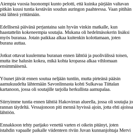
Aiempia vuosia huonompi kunto pelotti, että kuinka pärjään valtavan
pitkän kuusi tuntia kestävän soudun auringon paahteessa. Vaan pitihän
sitä lähteä yrittämään.
Edellisenä päivänä perjantaina sain hyvän vinkin matkalle, kun
haastattelin kokeneempia soutajia. Mukana oli hedelmäsokerin lisäksi
myös buranaa. Jotain paikkaa alkaa kuitenkin kolottamaan, joten
burana auttaa.
Jotkut ottavat kuulemma buranan ennen lähtöä ja puolivälissä toisen,
mutta itse halusin kokea, mikä kohta kropassa alkaa vihlomaan
ensimmäisenä.
Yöunet jäivät ennen soutua neljään tuntiin, mutta pirteänä pääsin
aamukuudelta lähtemään Savonlinnasta kohti Sulkavaa Tiittalan
kartanoon, jossa oli soutajille tarjolla herkullista aamupalaa.
Siirryimme tuntia ennen lähtöä Hakovirran alueella, jossa oli soutajia jo
rannan täydeltä. Vessajonoon piti mennä hyvissä ajoin, jotta ehti ajoissa
lähtöön.
Ennakkoon tehty parijako venettä varten ei oikein pitänyt, joten
istahdin vapaalle paikalle viidenteen riviin Juvan kunnanjohtaja Mervi