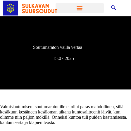
Soutumaraton vailla vertaa
15.07.2025
Valmistautumiseni soutumaratonille ei ollut paras mahdollinen, sillä
kesäkuun kestäneen kesäloman aikana kuntosalitreenit jäivät, kun
olimme niin paljon mökillä. Onneksi kuntoa tuli puiden kaatamisesta,
kantamisesta ja klapien teosta.