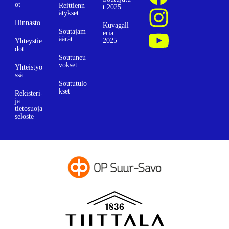
ot
Reittienn
t 2025
ätykset
Hinnasto
Kuvagall
Soutajam
eria
äärät
2025
Yhteystie
dot
Soutuneu
vokset
Yhteistyö
ssä
Soututulo
kset
Rekisteri-
ja
tietosuoja
seloste