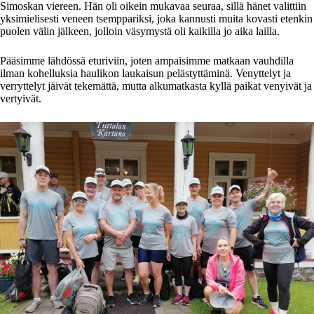
Simoskan viereen. Hän oli oikein mukavaa seuraa, sillä hänet valittiin
yksimielisesti veneen tsemppariksi, joka kannusti muita kovasti etenkin
puolen välin jälkeen, jolloin väsymystä oli kaikilla jo aika lailla.
Pääsimme lähdössä eturiviin, joten ampaisimme matkaan vauhdilla
ilman kohelluksia haulikon laukaisun pelästyttäminä. Venyttelyt ja
verryttelyt jäivät tekemättä, mutta alkumatkasta kyllä paikat venyivät ja
vertyivät.