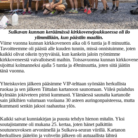
Sulkavan kunnan keräämässä kirkkovenejoukkueessa oli ilo
ylimmillään, kun päästiin maaliin.
Viime vuonna kunnan kirkkoveneen aika oli 6 tuntia ja 8 minuuttia.
Tavoitteemme oli päästä alle kuuden tunnin, missä onnistuimme, joten
kaikki olivat oikein tyytyväisiä, kun kankein jaloin ryömimme
kirkkoveneestä vaivalloisesti maihin. Toissavuonna kunnan kirkkovene
sijoittui kolmanneksi ajalla 5 tuntia ja 49minuuttia, joten siitä jäätiin
tänä vuonna.
Yhteiskuvien jälkeen pääsimme VIP-telttaan syömään herkullista
ruokaa ja sen jälkeen Tiittalan kartanoon saunomaan. Viileä pulahdus
kylmään jokiveteen piristi kummasti. Ylämäessä saunalta kartanolle
sain jälkihien valumaan vuolaana 30 asteen auringonpaisteessa, mutta
kummasti senkin jaksoi raahautua ylös.
Kaikki saivat kunniakirjan ja puusta tehdyn hienon mitalin. Yksi
soutajistamme oli mukana 25. kertaa, joten hänet palkittiin
soutuneuvoksen arvonimellä ja Sulkava-seuran viirillä. Kartanon
herkullisen jäätelön ja vohvelin jälkeen oli autuaallista lähteä