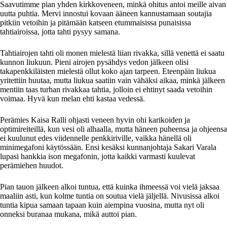
Saavutimme pian yhden kirkkoveneen, minkä ohitus antoi meille aivan
uutta puhtia. Mervi innostui kovaan ääneen kannustamaan soutajia
pitkiin vetoihin ja pitämään katseen etummaisissa punaisissa
tahtiairoissa, jotta tahti pysyy samana.
Tahtiairojen tahti oli monen mielestä liian rivakka, sillä venettä ei saatu
kunnon liukuun. Pieni airojen pysähdys vedon jälkeen olisi
takapenkkiläisten mielestä ollut koko ajan tarpeen. Eteenpäin liukua
yritettiin huutaa, mutta liukua saatiin vain vähäksi aikaa, minkä jälkeen
mentiin taas turhan rivakkaa tahtia, jolloin ei ehtinyt saada vetoihin
voimaa. Hyvä kun melan ehti kastaa vedessä.
Perämies Kaisa Ralli ohjasti veneen hyvin ohi karikoiden ja
optimireiteillä, kun vesi oli alhaalla, mutta häneen puheensa ja ohjeensa
ei kuulunut edes viidennelle penkkiriville, vaikka hänellä oli
minimegafoni käytössään. Ensi kesäksi kunnanjohtaja Sakari Varala
lupasi hankkia ison megafonin, jotta kaikki varmasti kuulevat
perämiehen huudot.
Pian tauon jälkeen alkoi tuntua, että kuinka ihmeessä voi vielä jaksaa
maaliin asti, kun kolme tuntia on soutua vielä jäljellä. Nivusissa alkoi
tuntia kipua samaan tapaan kuin aiempina vuosina, mutta nyt oli
onneksi buranaa mukana, mikä auttoi pian.