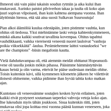
Ihmeesti sitä vain pääsi takaisin soudun rytmiin ja aika kului ihan
mukavasti. Aurinko paistoi pilviverhon takaa ja tuulta oli koko ajan
juuri sopivan vilpoisasti, ihan kuin kahtena aiempana vuonna. Ihan
älyttömän hienoa, että sää aina suosii Sulkavan Suursoutuja!
Pian alkoi älämölöä kuulua edestäpäin, joten pistimme vauhtia, kun
ohitus oli tiedossa. Yksi miehistämme laski vetoja kahteenkymmeneen,
minkä aikana kaikki soutivat tavallista kovempaa. Ohitus tapahtui
vauhdikkaasti, vaikka viereisestä veneestä nuoret lauloivat ”vanhoja
poikia viiksekkäitä” -laulua. Perämiehemme laittoi vastaukseksi ”we
are the champions” -biisin megafonin kautta.
Vielä ilahduttavampaa oli, että aiemmin meidät ohittanut Hopeanuoli-
vene oli tauolla jonkin mökin pihassa. Pääsimme hämmästyttävän
kauas heistä ja olin varma, etteivät he pääse uudestaan meidän ohitse.
Toisin kuitenkin kävi, sillä kymmenen kilometrin jälkeen he viilettivät
iloisesti ohitsemme, vaikka pidimme ihan hyvää tahtia koko matkan
ajan.
Kuntotaso oli veneessämme soutajien kesken hyvin erilainen, joten
kaikki eivät pystyneet soutamaan tarpeeksi vahvoja vetoja koko ajan.
Itse lukeuduin myös tähän joukkoon. Sisua kuitenkin riitti, joten
mukavaa olisi jopa koittaa ensi vuonna päästä kunnan veneeseen, joka