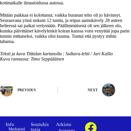
kotimatkalle ilmastoidussa autossa.
Mitään paikkaa ei kolottanut, vaikka buranan teho oli jo hävinnyt.
Seuraavana yönä nukuin 12 tuntia, ja reipas aamukävely 28 asteen
helteessä sai paikat vertymään. Päällimmäisenä oli sen jälkeen olo,
kuinka päivittäiset kävelylenkit koiran kanssa voisi venyttää jopa parin
tunnin mittaiseksi, vaikka olisi kuuma. Tuntui että pystyy mihin
tahansa.
Teksti ja kuva Tiittalan kartanolla : Sulkava-lehti / Jari Kallio
Kuva rannassa: Timo Seppäläinen
PREVIOUS
NEXT
Info
Soutuhis
Arkisto
toria
Mediatied
Soutujutu