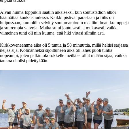
ei pidä taukoa.
Aivan huima loppukiri saatiin aikaiseksi, kun soutustadion alkoi
häämöttää kaukaisuudessa. Kaikki pistivät parastaan ja fiilis oli
huipussaan, kun oltiin selvitty soutumaratonin maaliin ilman kramppeja
ja suurempia vaivoja. Matka sujui joutuisasti ja mukavasti, vaikka
viimeinen tunti oli niin kuuma, että hiki virtasi silmiin asti.
Kirkkoveneemme aika oli 5 tuntia ja 58 minuuttia, millä heltisi sarjassa
neljäs sija. Kolmanneksi sijoittuneen aika oli lähes puoli tuntia
nopeampi, joten palkintokorokkelle meillä ei ollut mitään sijaa, vaikka
taukoa ei olisi pidettykään.