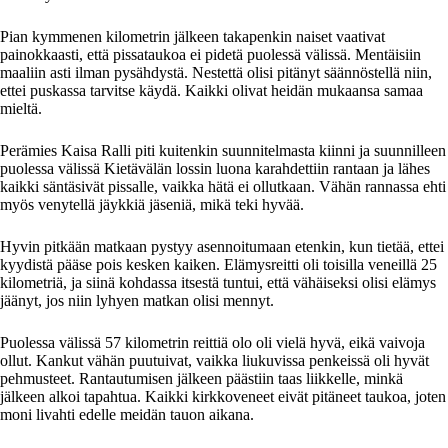
Pian kymmenen kilometrin jälkeen takapenkin naiset vaativat
painokkaasti, että pissataukoa ei pidetä puolessä välissä. Mentäisiin
maaliin asti ilman pysähdystä. Nestettä olisi pitänyt säännöstellä niin,
ettei puskassa tarvitse käydä. Kaikki olivat heidän mukaansa samaa
mieltä.
Perämies Kaisa Ralli piti kuitenkin suunnitelmasta kiinni ja suunnilleen
puolessa välissä Kietävälän lossin luona karahdettiin rantaan ja lähes
kaikki säntäsivät pissalle, vaikka hätä ei ollutkaan. Vähän rannassa ehti
myös venytellä jäykkiä jäseniä, mikä teki hyvää.
Hyvin pitkään matkaan pystyy asennoitumaan etenkin, kun tietää, ettei
kyydistä pääse pois kesken kaiken. Elämysreitti oli toisilla veneillä 25
kilometriä, ja siinä kohdassa itsestä tuntui, että vähäiseksi olisi elämys
jäänyt, jos niin lyhyen matkan olisi mennyt.
Puolessa välissä 57 kilometrin reittiä olo oli vielä hyvä, eikä vaivoja
ollut. Kankut vähän puutuivat, vaikka liukuvissa penkeissä oli hyvät
pehmusteet. Rantautumisen jälkeen päästiin taas liikkelle, minkä
jälkeen alkoi tapahtua. Kaikki kirkkoveneet eivät pitäneet taukoa, joten
moni livahti edelle meidän tauon aikana.