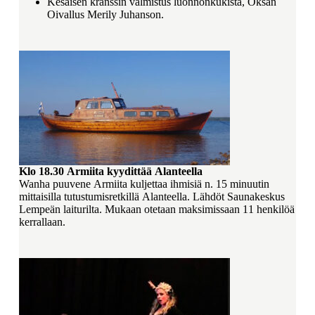
Kesäisen kranssin valmistus luonnonkukista, Oksan
Oivallus Merily Juhanson.
Klo 18.30
Armiita kyydittää Alanteella
Wanha puuvene Armiita kuljettaa ihmisiä n. 15 minuutin
mittaisilla tutustumisretkillä Alanteella. Lähdöt Saunakeskus
Lempeän laiturilta. Mukaan otetaan maksimissaan 11 henkilöä
kerrallaan.