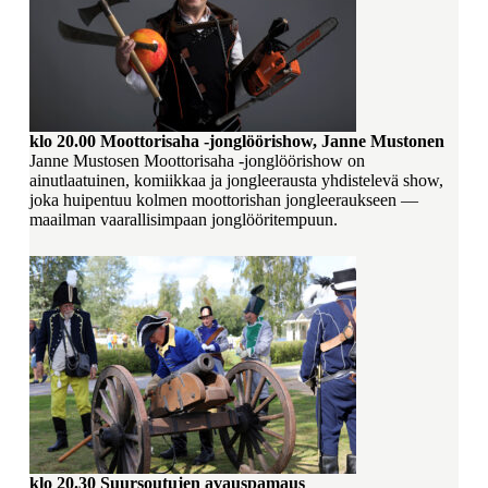
klo 20.00
Moottorisaha -jonglöörishow, Janne Mustonen
Janne Mustosen Moottorisaha -jonglöörishow on
ainutlaatuinen, komiikkaa ja jongleerausta yhdistelevä show,
joka huipentuu kolmen moottorishan jongleeraukseen —
maailman vaarallisimpaan jonglööritempuun.
klo 20.30
Suursoutujen avauspamaus