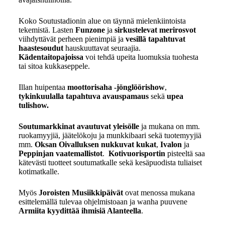
Koko Soutustadionin alue on täynnä mielenkiintoista
tekemistä. Lasten
Funzone
ja
sirkustelevat merirosvot
viihdyttävät perheen pienimpiä ja
vesillä tapahtuvat
haastesoudut
hauskuuttavat seuraajia.
Kädentaitopajoissa
voi tehdä upeita luomuksia tuohesta
tai sitoa kukkaseppele.
Illan huipentaa
moottorisaha -jönglöörishow
,
tykinkuulalla tapahtuva avauspamaus
sekä
upea
tulishow.
Soutumarkkinat avautuvat yleisölle
ja mukana on mm.
ruokamyyjiä, jäätelökoju ja munkkibaari sekä tuotemyyjiä
mm.
Oksan Oivalluksen nukkuvat kukat
,
Ivalon
ja
Peppinjan
vaatemallistot
.
Kotivuorisportin
pisteeltä saa
kätevästi tuotteet soutumatkalle sekä kesäpuodista tuliaiset
kotimatkalle.
Myös
Joroisten Musiikkipäivät
ovat menossa mukana
esittelemällä tulevaa ohjelmistoaan ja wanha puuvene
Armiita kyydittää ihmisiä Alanteella
.