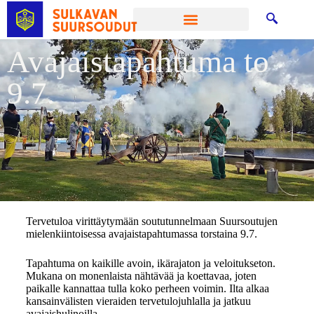
Avajaistapahtuma to
9.7.
Tervetuloa virittäytymään soututunnelmaan Suursoutujen
mielenkiintoisessa avajaistapahtumassa torstaina 9.7.
Tapahtuma on kaikille avoin, ikärajaton ja veloitukseton.
Mukana on monenlaista nähtävää ja koettavaa, joten
paikalle kannattaa tulla koko perheen voimin. Ilta alkaa
kansainvälisten vieraiden tervetulojuhlalla ja jatkuu
avajaishulinoilla.