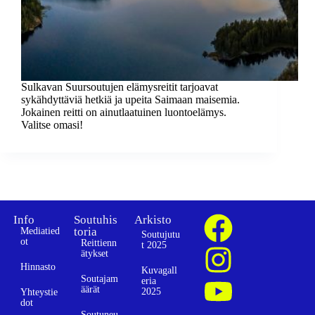
Sulkavan Suursoutujen elämysreitit tarjoavat
sykähdyttäviä hetkiä ja upeita Saimaan maisemia.
Jokainen reitti on ainutlaatuinen luontoelämys.
Valitse omasi!
Info
Soutuhis
Arkisto
toria
Mediatied
Soutujutu
ot
Reittienn
t 2025
ätykset
Hinnasto
Kuvagall
Soutajam
eria
äärät
2025
Yhteystie
dot
Soutuneu