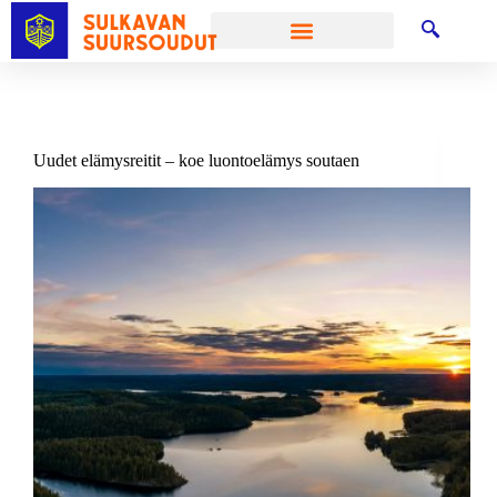
Uudet elämysreitit – koe luontoelämys soutaen