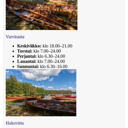
Varviranta
Keskiviikko:
klo 18.00–21.00
Torstai:
klo 7.00–24.00
Perjantai:
klo 6.30–24.00
Lauantai:
klo 7.00–24.00
Sunnuntai:
klo 6.30–16.00
Hakovirta