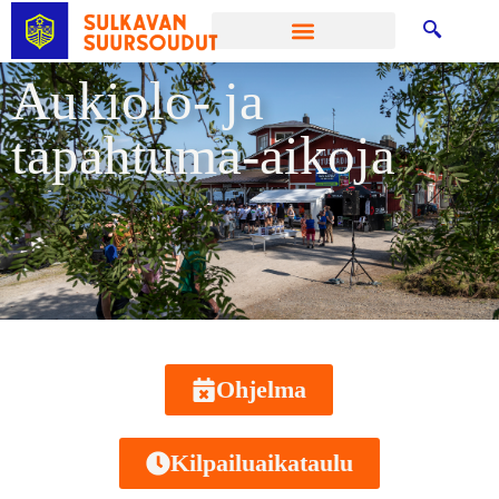
Aukiolo- ja
tapahtuma-aikoja
Ohjelma
Kilpailuaikataulu