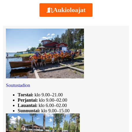
Aukioloajat
Soutustadion
Torstai:
klo 9.00–21.00
Perjantai:
klo 9.00–02.00
Lauantai:
klo 6.00–02.00
Sunnuntai:
klo 9.00–15.00