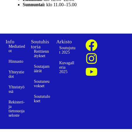
Sunnuntai:
klo 11.00–15.00
Info
Soutuhis
Arkisto
toria
Mediatied
Soutujutu
ot
Reittienn
t 2025
ätykset
Hinnasto
Kuvagall
Soutajam
eria
äärät
2025
Yhteystie
dot
Soutuneu
vokset
Yhteistyö
ssä
Soututulo
kset
Rekisteri-
ja
tietosuoja
seloste