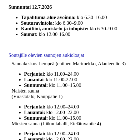
Sunnuntai 12.7.2026
Tapahtuma-alue avoinna:
klo 6.30–16.00
Souturavintola:
klo 6.30–9.00
Kanttiini, anniskelu ja infopiste:
klo 6.30–9.00
Saunat:
klo 12.00-16.00
Soutajille olevien saunojen aukioloajat
Saunakeskus Lempeä (entinen Marimekko, Alanteentie 3)
Perjantai:
klo 11.00–24.00
Lauantai
: klo 11.00-22.00
Sunnuntai:
klo 11.00–15.00
Naisten sauna
(Virastotalo, Kauppatie 1)
Perjantai:
klo 12.00–24.00
Lauantai:
klo 12.00–22.00
Sunnuntai:
klo 11.00–15.00
Miesten sauna (Liikuntahalli, Etelätuvantie 4)
Perjantai:
klo 12.00–24.00
Lauantai:
klo 12.00–22.00