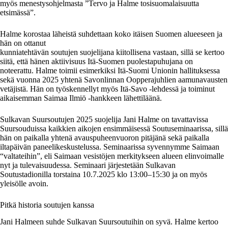
myös menestysohjelmasta ”Tervo ja Halme tosisuomalaisuutta
etsimässä”.
Halme korostaa läheistä suhdettaan koko itäisen Suomen alueeseen ja
hän on ottanut
kunniatehtävän soutujen suojelijana kiitollisena vastaan, sillä se kertoo
siitä, että hänen aktiivisuus Itä-Suomen puolestapuhujana on
noteerattu. Halme toimii esimerkiksi Itä-Suomi Unionin hallituksessa
sekä vuonna 2025 yhtenä Savonlinnan Oopperajuhlien aamunavausten
vetäjistä. Hän on työskennellyt myös Itä-Savo -lehdessä ja toiminut
aikaisemman Saimaa Ilmiö -hankkeen lähettiläänä.
Sulkavan Suursoutujen 2025 suojelija Jani Halme on tavattavissa
Suursouduissa kaikkien aikojen ensimmäisessä Soutuseminaarissa, sillä
hän on paikalla yhtenä avauspuheenvuoron pitäjänä sekä paikalla
iltapäivän paneelikeskustelussa. Seminaarissa syvennymme Saimaan
“valtateihin”, eli Saimaan vesistöjen merkitykseen alueen elinvoimalle
nyt ja tulevaisuudessa. Seminaari järjestetään Sulkavan
Soutustadionilla torstaina 10.7.2025 klo 13:00–15:30 ja on myös
yleisölle avoin.
Pitkä historia soutujen kanssa
Jani Halmeen suhde Sulkavan Suursoutuihin on syvä. Halme kertoo