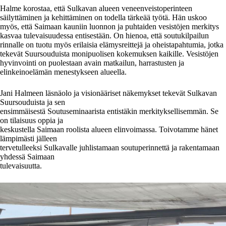
Halme korostaa, että Sulkavan alueen veneenveistoperinteen
säilyttäminen ja kehittäminen on todella tärkeää työtä. Hän uskoo
myös, että Saimaan kauniin luonnon ja puhtaiden vesistöjen merkitys
kasvaa tulevaisuudessa entisestään. On hienoa, että soutukilpailun
rinnalle on tuotu myös erilaisia elämysreittejä ja oheistapahtumia, jotka
tekevät Suursouduista monipuolisen kokemuksen kaikille. Vesistöjen
hyvinvointi on puolestaan avain matkailun, harrastusten ja
elinkeinoelämän menestykseen alueella.
Jani Halmeen läsnäolo ja visionääriset näkemykset tekevät Sulkavan
Suursouduista ja sen
ensimmäisestä Soutuseminaarista entistäkin merkityksellisemmän. Se
on tilaisuus oppia ja
keskustella Saimaan roolista alueen elinvoimassa. Toivotamme hänet
lämpimästi jälleen
tervetulleeksi Sulkavalle juhlistamaan soutuperinnettä ja rakentamaan
yhdessä Saimaan
tulevaisuutta.