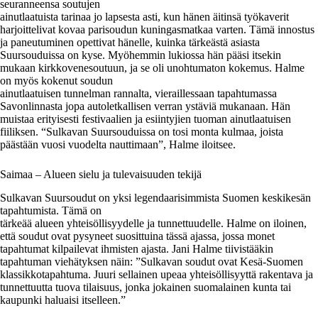
seuranneensa soutujen
ainutlaatuista tarinaa jo lapsesta asti, kun hänen äitinsä työkaverit
harjoittelivat kovaa parisoudun kuningasmatkaa varten. Tämä innostus
ja paneutuminen opettivat hänelle, kuinka tärkeästä asiasta
Suursouduissa on kyse. Myöhemmin lukiossa hän pääsi itsekin
mukaan kirkkovenesoutuun, ja se oli unohtumaton kokemus. Halme
on myös kokenut soudun
ainutlaatuisen tunnelman rannalta, vieraillessaan tapahtumassa
Savonlinnasta jopa autoletkallisen verran ystäviä mukanaan. Hän
muistaa erityisesti festivaalien ja esiintyjien tuoman ainutlaatuisen
fiiliksen. “Sulkavan Suursouduissa on tosi monta kulmaa, joista
päästään vuosi vuodelta nauttimaan”, Halme iloitsee.
Saimaa – Alueen sielu ja tulevaisuuden tekijä
Sulkavan Suursoudut on yksi legendaarisimmista Suomen keskikesän
tapahtumista. Tämä on
tärkeää alueen yhteisöllisyydelle ja tunnettuudelle. Halme on iloinen,
että soudut ovat pysyneet suosittuina tässä ajassa, jossa monet
tapahtumat kilpailevat ihmisten ajasta. Jani Halme tiivistääkin
tapahtuman viehätyksen näin: ”Sulkavan soudut ovat Kesä-Suomen
klassikkotapahtuma. Juuri sellainen upeaa yhteisöllisyyttä rakentava ja
tunnettuutta tuova tilaisuus, jonka jokainen suomalainen kunta tai
kaupunki haluaisi itselleen.”