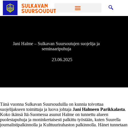
Jani Halme – Sulkavan Suursoutujen suojelija ja
seminaaripuhuja
23.06.2025
Tänä vuonna Sulkavan Suursouduilla on kunnia toivottaa
suojelijakseen toimittaja ja luova johtaja
Jani Halmeen Parikkalasta
.
Koko ikänsä Itä-Suomessa asunut Halme on tunnettu alueen
puolestapuhuja ja moninkertaisesti palkittu työstään, kuten Suurella
journalistipalkinnolla ja Kulttuurirahaston palkinnolla. Hänet tunnetaan