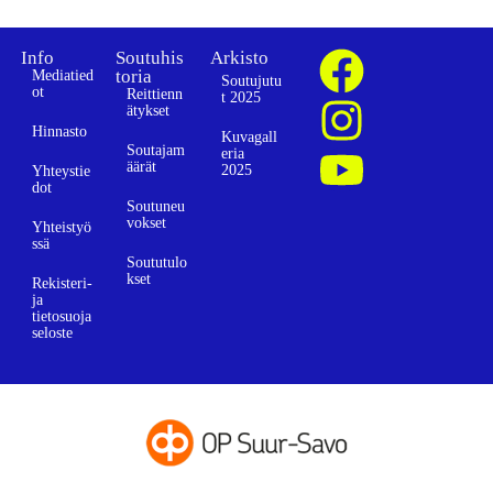
Info
Soutuhis
Arkisto
toria
Mediatied
Soutujutu
ot
Reittienn
t 2025
ätykset
Hinnasto
Kuvagall
Soutajam
eria
äärät
2025
Yhteystie
dot
Soutuneu
vokset
Yhteistyö
ssä
Soututulo
kset
Rekisteri-
ja
tietosuoja
seloste