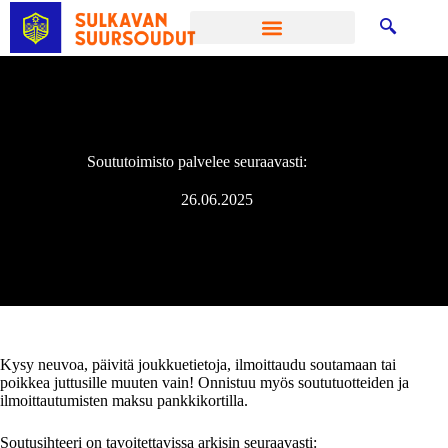
Soututoimisto palvelee seuraavasti:
26.06.2025
Kysy neuvoa, päivitä joukkuetietoja, ilmoittaudu soutamaan tai
poikkea juttusille muuten vain! Onnistuu myös soututuotteiden ja
ilmoittautumisten maksu pankkikortilla.
Soutusihteeri on tavoitettavissa arkisin seuraavasti: