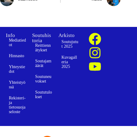
Info
Soutuhis
Arkisto
toria
Mediatied
Soutujutu
ot
Reittienn
t 2025
ätykset
Hinnasto
Kuvagall
Soutajam
eria
äärät
2025
Yhteystie
dot
Soutuneu
vokset
Yhteistyö
ssä
Soututulo
kset
Rekisteri-
ja
tietosuoja
seloste