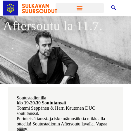
Aftersoutu la 11.7.
Soutustadionilla
klo 19-20.30 Soututanssit
Tommi Seppänen & Harri Kautonen DUO
soututanssit.
Perinteistä tanssi- ja iskelmämusiikkia raikkaalla
otteella! Soutustadionin Aftersoutu lavalla. Vapaa
pääsy!