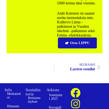
1000 kertaa tänä vuonna.
Antti Ketonen on saanut
useita tunnustuksia mm.
Kullervo Linna -
palkinnon ja Vuoden
iskelmä –palkinnon sekä
Emma -ehdokkuuksia.
Osta LIPPU
SEURAAVA
Lasten soudut
Info
Soutuhis
Arkisto
toria
Mediatied
Soutujutu
ot
Reittienn
t 2025
ätykset
Hinnasto
Kuvagall