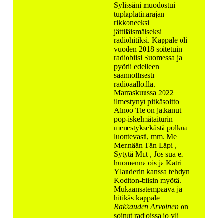
Sylissäni muodostui
tuplaplatinarajan
rikkoneeksi
jättiläismäiseksi
radiohitiksi. Kappale oli
vuoden 2018 soitetuin
radiobiisi Suomessa ja
pyörii edelleen
säännöllisesti
radioaalloilla.
Marraskuussa 2022
ilmestynyt pitkäsoitto
Ainoo Tie on jatkanut
pop-iskelmätaiturin
menestyksekästä polkua
luontevasti, mm. Me
Mennään Tän Läpi ,
Sytytä Mut , Jos sua ei
huomenna ois ja Katri
Ylanderin kanssa tehdyn
Koditon-biisin myötä.
Mukaansatempaava ja
hitikäs kappale
Rakkauden Arvoinen
on
soinut radioissa jo yli