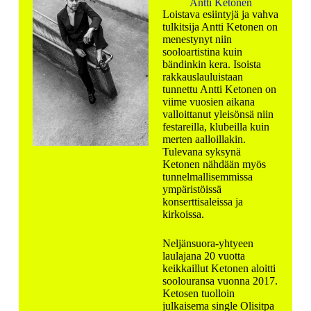
Antti Ketonen
Loistava esiintyjä ja vahva
tulkitsija Antti Ketonen on
menestynyt niin
sooloartistina kuin
bändinkin kera. Isoista
rakkauslauluistaan
tunnettu Antti Ketonen on
viime vuosien aikana
valloittanut yleisönsä niin
festareilla, klubeilla kuin
merten aalloillakin.
Tulevana syksynä
Ketonen nähdään myös
tunnelmallisemmissa
ympäristöissä
konserttisaleissa ja
kirkoissa.
Neljänsuora-yhtyeen
laulajana 20 vuotta
keikkaillut Ketonen aloitti
soolouransa vuonna 2017.
Ketosen tuolloin
julkaisema single Olisitpa