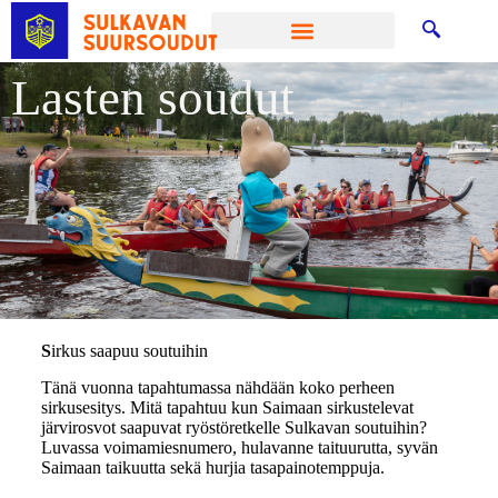
Lasten soudut
S
irkus saapuu soutuihin
Tänä vuonna tapahtumassa nähdään koko perheen
sirkusesitys. Mitä tapahtuu kun Saimaan sirkustelevat
järvirosvot saapuvat ryöstöretkelle Sulkavan soutuihin?
Luvassa voimamiesnumero, hulavanne taituurutta, syvän
Saimaan taikuutta sekä hurjia tasapainotemppuja.