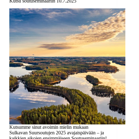
Kutsu soutuseminaariin 10.7.2025
Kutsumme sinut avoimin mielin mukaan
Sulkavan Suursoutujen 2025 avajaispäivään – ja
kaikkien aikojen ensimmäiseen Soutuseminaariin!