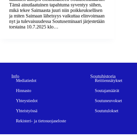
Tämä ainutlaatuinen tapahtuma syventyy siihen,
mikä tekee Saimaasta juuri niin poikkeuksellisen
ja miten Saimaan läheisyys vaikuttaa elinvoimaan
nyt ja tulevaisuudessa Soutuseminaari järjestetään
torstaina 10.7.2025 klo…
Info
Soutuhistoria
Mediatiedot
Reittiennätykset
Hinnasto
Soutajamäärät
Yhteystiedot
Soutuneuvokset
Yhteistyössä
Soututulokset
Rekisteri- ja tietosuojaseloste