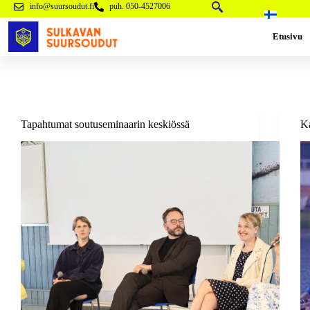
info@suursoudut.fi
puh. 050-4527006
Etusivu
Tapahtumat soutuseminaarin keskiössä
Ka