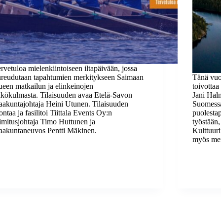
rvetuloa mielenkiintoiseen iltapäivään, jossa
ureudutaan tapahtumien merkitykseen Saimaan
Tänä vuo
ueen matkailun ja elinkeinojen
toivottaa
kökulmasta. Tilaisuuden avaa Etelä-Savon
Jani Hal
akuntajohtaja Heini Utunen. Tilaisuuden
Suomessa
ontaa ja fasilitoi Tiittala Events Oy:n
puolestap
imitusjohtaja Timo Huttunen ja
työstään,
aakuntaneuvos Pentti Mäkinen.
Kulttuur
myös men