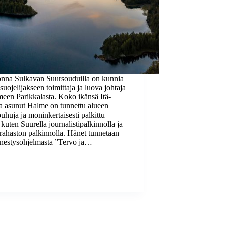
nna Sulkavan Suursouduilla on kunnia
 suojelijakseen toimittaja ja luova johtaja
meen Parikkalasta. Koko ikänsä Itä-
 asunut Halme on tunnettu alueen
uhuja ja moninkertaisesti palkittu
 kuten Suurella journalistipalkinnolla ja
irahaston palkinnolla. Hänet tunnetaan
estysohjelmasta ”Tervo ja…