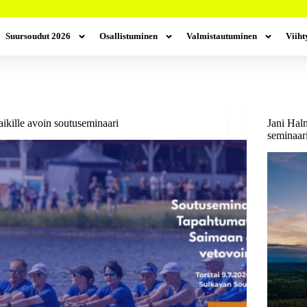
Suursoudut 2026
Osallistuminen
Valmistautuminen
Viih
ikille avoin soutuseminaari
Jani Hal
seminaar