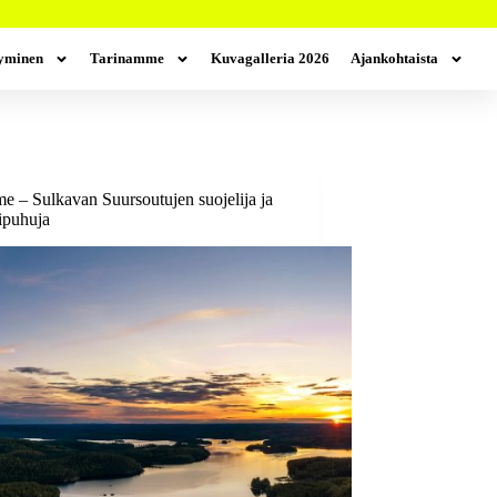
tyminen
Tarinamme
Kuvagalleria 2026
Ajankohtaista
me – Sulkavan Suursoutujen suojelija ja
ipuhuja