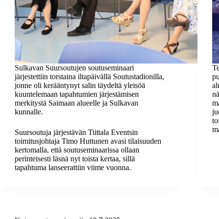
Sulkavan Suursoutujen soutuseminaari
Te
järjestettiin torstaina iltapäivällä Soutustadionilla,
p
jonne oli kerääntynyt salin täydeltä yleisöä
al
kuuntelemaan tapahtumien järjestämisen
nä
merkitystä Saimaan alueelle ja Sulkavan
ma
kunnalle.
ju
to
m
Suursoutuja järjestävän Tiittala Eventsin
toimitusjohtaja Timo Huttunen avasi tilaisuuden
kertomalla, että soutuseminaarissa ollaan
perinteisesti läsnä nyt toista kertaa, sillä
tapahtuma lanseerattiin viime vuonna.