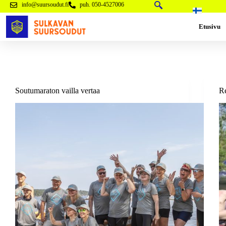
info@suursoudut.fi
puh. 050-4527006
Etusivu
Soutumaraton vailla vertaa
Re