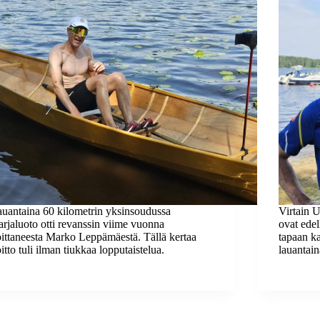
uantaina 60 kilometrin yksinsoudussa
Virtain U
rjaluoto otti revanssin viime vuonna
ovat ede
ittaneesta Marko Leppämäestä. Tällä kertaa
tapaan k
itto tuli ilman tiukkaa lopputaistelua.
lauantain