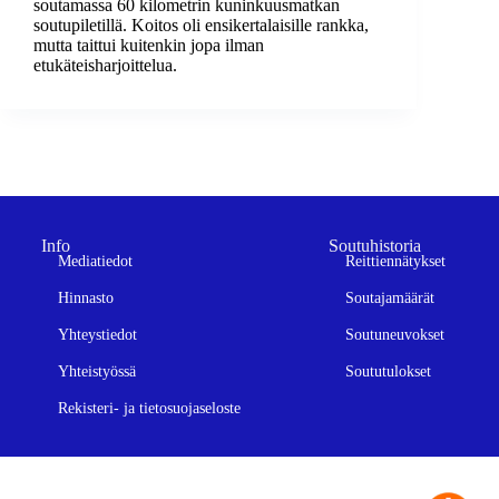
soutamassa 60 kilometrin kuninkuusmatkan
soutupiletillä. Koitos oli ensikertalaisille rankka,
mutta taittui kuitenkin jopa ilman
etukäteisharjoittelua.
Info
Soutuhistoria
Mediatiedot
Reittiennätykset
Hinnasto
Soutajamäärät
Yhteystiedot
Soutuneuvokset
Yhteistyössä
Soututulokset
Rekisteri- ja tietosuojaseloste