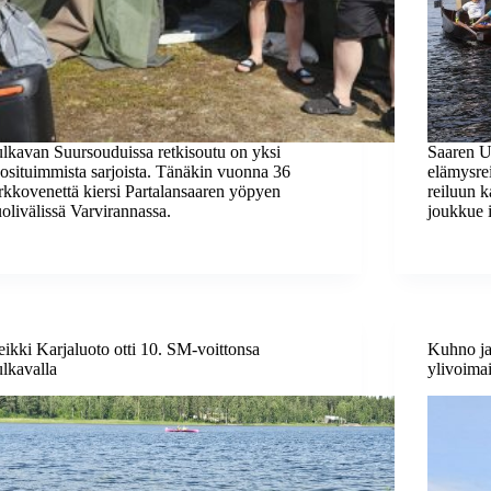
lkavan Suursouduissa retkisoutu on yksi
Saaren Ur
osituimmista sarjoista. Tänäkin vuonna 36
elämysre
rkkovenettä kiersi Partalansaaren yöpyen
reiluun k
olivälissä Varvirannassa.
joukkue 
ikki Karjaluoto otti 10. SM-voittonsa
Kuhno ja 
lkavalla
ylivoima