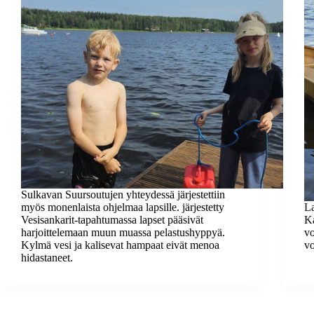
Sulkavan Suursoutujen yhteydessä järjestettiin
myös monenlaista ohjelmaa lapsille. järjestetty
La
Vesisankarit-tapahtumassa lapset pääsivät
Ka
harjoittelemaan muun muassa pelastushyppyä.
vo
Kylmä vesi ja kalisevat hampaat eivät menoa
vo
hidastaneet.