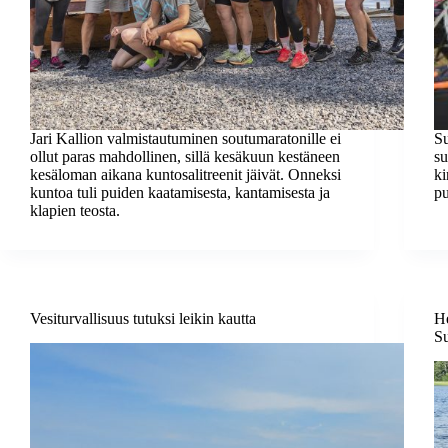
Jari Kallion valmistautuminen soutumaratonille ei
Su
ollut paras mahdollinen, sillä kesäkuun kestäneen
su
kesäloman aikana kuntosalitreenit jäivät. Onneksi
ki
kuntoa tuli puiden kaatamisesta, kantamisesta ja
pu
klapien teosta.
Vesiturvallisuus tutuksi leikin kautta
He
Su