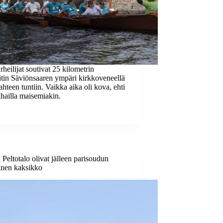
heilijat soutivat 25 kilometrin
itin Säviönsaaren ympäri kirkkoveneellä
ahteen tuntiin. Vaikka aika oli kova, ehti
ihailla maisemiakin.
Peltotalo olivat jälleen parisoudun
inen kaksikko