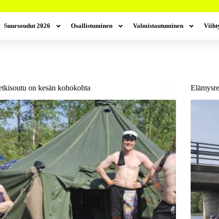
Suursoudut 2026
Osallistuminen
Valmistautuminen
Viih
tkisoutu on kesän kohokohta
Elämysrei