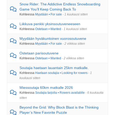
Snow Rider: The Addictive Endless Snowboarding
Game You’ll Keep Coming Back To
Kohteessa
Myydään • For sale
·
1 kuukausi sitten
Liikkuva penkki yksinsoutuveneeseen
Kohteessa
Ostetaan • Wanted
·
1 kuukausi sitten
Myydään hyväkuntoinen vuorosoutuvene
Kohteessa
Myydään • For sale
·
2 viikkoa sitten
Ostetaan parisoutuvene
Kohteessa
Ostetaan • Wanted
·
2 viikkoa sitten
Soutajia haetaan lauantain 25km matkalle.
Kohteessa
Haetaan soutajia • Looking for rowers
·
1
kuukausi sitten
Miessoutaja 60km matkalle 2026
Kohteessa
Soutajia tarjolla • Rowers availablle
·
6 kuukautta
sitten
Beyond the Grid: Why Block Blast is the Thinking
Player’s New Favorite Puzzle