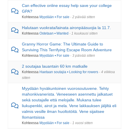
Can effective online essay help save your college
GPA?
Kohteessa
Myydään • For sale
·
2 päivää sitten
Halutaan vuokrata/lainata aironpääsuojia la 11.7.
Kohteessa
Ostetaan • Wanted
·
1 kuukausi sitten
Granny Horror Game: The Ultimate Guide to
Surviving This Terrifying Escape Room Adventure
Kohteessa
Myydään • For sale
·
3 päivää sitten
2 soutajaa lauantain 60 km matkalle
Kohteessa
Haetaan soutajia • Looking for rowers
·
4 viikkoa
sitten
Myydään hyväkuntoinen vuorosoutuvene. Tehty
mahonkivanerista. Veneeseen asennettu jalkatuet
sekä soutajalle että melojalle. Mukana tulee
liukupenkki, airot ja mela. Vene lakkauksen jäljiltä eli
valmis vesille ilman huoltotöitä. Vene sijaitsee
Ilomantsissa
Kohteessa
Myydään • For sale
·
1 vuosi sitten