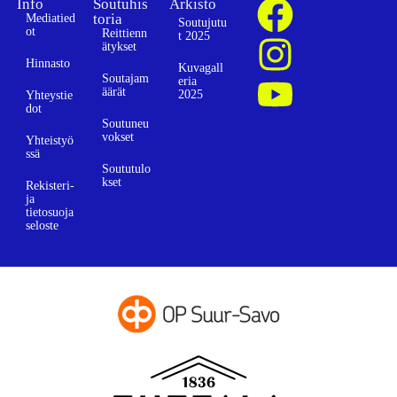
Info
Soutuhis
Arkisto
toria
Mediatied
Soutujutu
ot
Reittienn
t 2025
ätykset
Hinnasto
Kuvagall
Soutajam
eria
äärät
2025
Yhteystie
dot
Soutuneu
vokset
Yhteistyö
ssä
Soututulo
kset
Rekisteri-
ja
tietosuoja
seloste