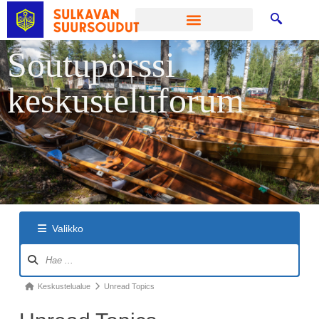
Soutupörssi
keskusteluforum
Valikko
Keskustelualue
Unread Topics