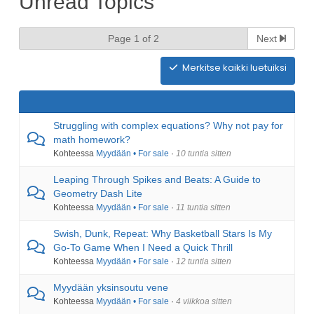
Unread Topics
Page 1 of 2
Next
Merkitse kaikki luetuiksi
Struggling with complex equations? Why not pay for
math homework?
Kohteessa
Myydään • For sale
·
10 tuntia sitten
Leaping Through Spikes and Beats: A Guide to
Geometry Dash Lite
Kohteessa
Myydään • For sale
·
11 tuntia sitten
Swish, Dunk, Repeat: Why Basketball Stars Is My
Go-To Game When I Need a Quick Thrill
Kohteessa
Myydään • For sale
·
12 tuntia sitten
Myydään yksinsoutu vene
Kohteessa
Myydään • For sale
·
4 viikkoa sitten