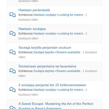
kuukausi sitten
Haetaan perämiestä
Kohteessa
Haetaan soutajia • Looking for rowers
·
1
kuukausi sitten
Haetaan soutajaa
Kohteessa
Haetaan soutajia • Looking for rowers
·
1
kuukausi sitten
Soutaja tarjolla perjantain soutuun
Kohteessa
Soutajia tarjolla • Rowers availablle
·
1 kuukausi
sitten
Soutamaan perjantaina tai lauantaina
Kohteessa
Soutajia tarjolla • Rowers availablle
·
1 kuukausi
sitten
2 soutajaa perjantai klo 15 kirkkoveneeseen
Kohteessa
Haetaan soutajia • Looking for rowers
·
1
kuukausi sitten
A Sweet Escape: Mastering the Art of the Perfect
Sundae in Papa's Freezeria