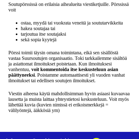
Soutupörssissä on erilaisia aihealueita viestiketjuille. Pörssissä
voit
ostaa, myydä tai vuokrata veneitä ja soututarvikkeita
hakea soutajaa tai
tarjoutua itse soutajaksi
sekä sopia kyytejä
Pörssi toimii täysin omana toimintana, eikä sen sisällöstä
vastaa Suursoutujen organisaatio. Toki tarkkailemme sisältöä
ja asiattomat ilmoitukset poistetaan. Kun ilmoituksesi
vanhentuu,
voit kommentoida itse keskusteluun asian
päättyneeksi
. Poistamme automaattisesti yli vuoden vanhat
ilmoitukset tai edellisen soutujen ilmoitukset.
Viestin aiheena käytä mahdollisimman hyvin asiaasi kuvaavaa
lausetta ja muista laittaa yhteystietosi keskusteluun. Voit myös
lähettää kuvia (kuvien nimissä ei erikoismerkkejä =
välilyöntejä, ääkkösiä ym)