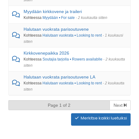
Myydään kirkkovene ja traileri
Kohteessa
Myydään • For sale
·
2 kuukautta sitten
Halutaan vuokrata parisoutuvene
Kohteessa
Halutaan vuokrata • Looking to rent
·
1 kuukausi
sitten
Kirkkovenepaikka 2026
Kohteessa
Soutajia tarjolla • Rowers availablle
·
2 kuukautta
sitten
Halutaan vuokrata parisoutuvene LA
Kohteessa
Halutaan vuokrata • Looking to rent
·
2 kuukautta
sitten
Page 1 of 2
Next
Merkitse kaikki luetuiksi