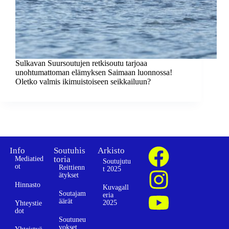
Sulkavan Suursoutujen retkisoutu tarjoaa
unohtumattoman elämyksen Saimaan luonnossa!
Oletko valmis ikimuistoiseen seikkailuun?
Info
Soutuhis
Arkisto
toria
Mediatied
Soutujutu
ot
Reittienn
t 2025
ätykset
Hinnasto
Kuvagall
Soutajam
eria
äärät
2025
Yhteystie
dot
Soutuneu
vokset