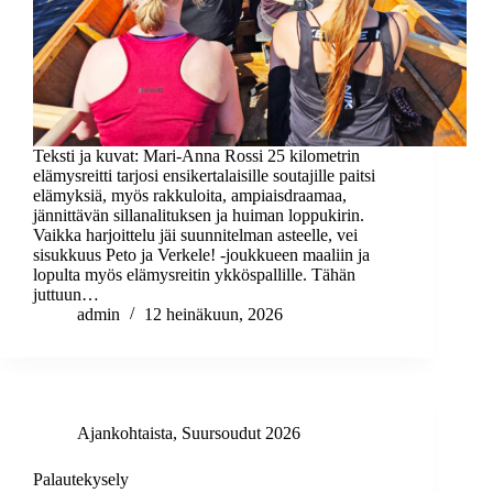
Teksti ja kuvat: Mari-Anna Rossi 25 kilometrin
elämysreitti tarjosi ensikertalaisille soutajille paitsi
elämyksiä, myös rakkuloita, ampiaisdraamaa,
jännittävän sillanalituksen ja huiman loppukirin.
Vaikka harjoittelu jäi suunnitelman asteelle, vei
sisukkuus Peto ja Verkele! -joukkueen maaliin ja
lopulta myös elämysreitin ykköspallille. Tähän
juttuun…
admin
12 heinäkuun, 2026
Ajankohtaista
,
Suursoudut 2026
Palautekysely