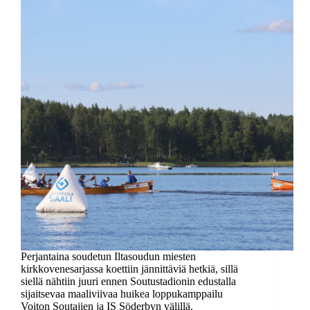
Perjantaina soudetun Iltasoudun miesten
kirkkovenesarjassa koettiin jännittäviä hetkiä, sillä
siellä nähtiin juuri ennen Soutustadionin edustalla
sijaitsevaa maaliviivaa huikea loppukamppailu
Voiton Soutajien ja IS Söderbyn välillä.