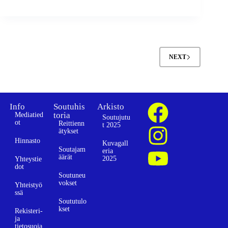
NEXT
Info
Soutuhis
Arkisto
toria
Mediatied
Soutujutu
ot
Reittienn
t 2025
ätykset
Hinnasto
Kuvagall
Soutajam
eria
äärät
2025
Yhteystie
dot
Soutuneu
vokset
Yhteistyö
ssä
Soututulo
kset
Rekisteri-
ja
tietosuoja